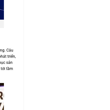
ùng. Câu
át triển,
mục sản
 tới tầm