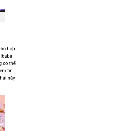
 phù hợp
libaba
g có thể
ềm tin.
thái này