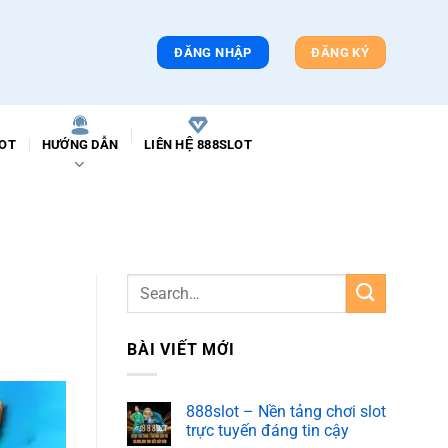
ĐĂNG NHẬP
ĐĂNG KÝ
LOT
HƯỚNG DẪN
LIÊN HỆ 888SLOT
BÀI VIẾT MỚI
888slot – Nền tảng chơi slot
trực tuyến đáng tin cậy