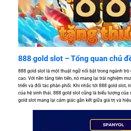
888 gold slot – Tổng quan chủ đề v
888 gold slot là một thuật ngữ nổi bật trong ngành trò 
cao. Với nền tảng tiên tiến, nó mang lại trải nghiệm 
triển và đối tác phân phối. Khi nhắc tới 888 gold slot
của hệ sinh thái. 888 gold slot cũng là biểu tượng của 
gold slot mang lại cảm giác gắn kết giữa giá trị và hiệ