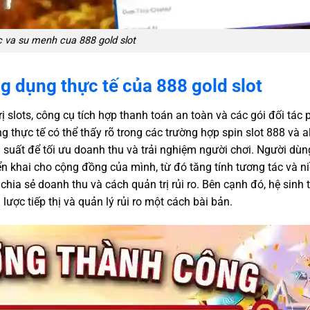
 va su menh cua 888 gold slot
g dụng thực tế của 888 gold slot
 slots, công cụ tích hợp thanh toán an toàn và các gói đối tác
g thực tế có thể thấy rõ trong các trường hợp spin slot 888 và a
ệu suất để tối ưu doanh thu và trải nghiệm người chơi. Người dùn
ển khai cho cộng đồng của mình, từ đó tăng tính tương tác và ni
chia sẻ doanh thu và cách quản trị rủi ro. Bên cạnh đó, hệ sinh 
lược tiếp thị và quản lý rủi ro một cách bài bản.