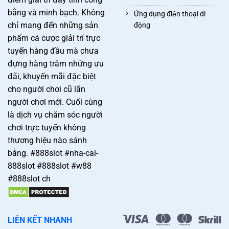
bằng và minh bạch. Không
3. Những lưu ý quan trọng để tránh bị treo lệnh
Ứng dụng điện thoại di
chỉ mang đến những sản
động
Mặc dù hệ thống tại
888SLOT.COM
hoạt động 24/7, nhưng
phẩm cá cược giải trí trực
vẫn có những yếu tố khách quan có thể ảnh hưởng đến tốc
tuyến hàng đầu mà chưa
độ
rut tien
của bạn. Hãy ghi nhớ các điểm sau:
đựng hàng trăm những ưu
đãi, khuyến mãi đặc biệt
Tránh thời gian bảo trì ngân hàng:
Một số ngân hàng địa
cho người chơi cũ lẫn
phương thường bảo trì vào ban đêm hoặc cuối tuần. Nếu
người chơi mới. Cuối cùng
rút tiền vào thời điểm này, tiền có thể về chậm hơn bình
là dịch vụ chăm sóc người
thường.
chơi trực tuyến không
Kết nối mạng ổn định:
Đảm bảo đường truyền internet của
thương hiệu nào sánh
bạn không bị gián đoạn trong quá trình gửi lệnh để tránh
bằng. #888slot #nha-cai-
lỗi dữ liệu.
888slot #888slot #w88
#888slot ch
Không thay đổi thông tin ngân hàng đột ngột:
Việc thay
đổi số tài khoản nhận tiền ngay trước khi rút có thể kích
hoạt quy trình xác minh bảo mật bổ sung, làm kéo dài thời
gian chờ đợi.
LIÊN KẾT NHANH