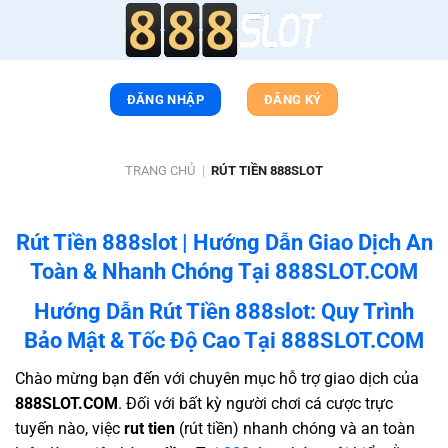
Chuyển
đến
nội
dung
ĐĂNG NHẬP
ĐĂNG KÝ
TRANG CHỦ
|
RÚT TIỀN 888SLOT
Rút Tiền 888slot | Hướng Dẫn Giao Dịch An
Toàn & Nhanh Chóng Tại 888SLOT.COM
Hướng Dẫn Rút Tiền 888slot: Quy Trình
Bảo Mật & Tốc Độ Cao Tại 888SLOT.COM
Chào mừng bạn đến với chuyên mục hỗ trợ giao dịch của
888SLOT.COM
. Đối với bất kỳ người chơi cá cược trực
tuyến nào, việc
rut tien
(rút tiền) nhanh chóng và an toàn