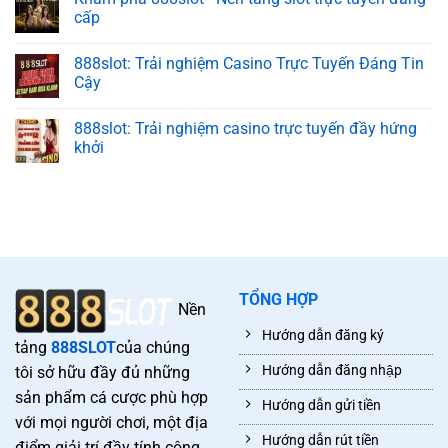
Nhận". Hệ thống
888slot
sẽ tiếp nhận yêu cầu và xử lý tự
cấp
động. Bạn có thể theo dõi trạng thái giao dịch trong mục
"Lịch sử giao dịch".
888slot: Trải nghiệm Casino Trực Tuyến Đáng Tin
Cậy
888slot: Trải nghiệm casino trực tuyến đầy hứng
khởi
TỔNG HỢP
Nền
Hướng dẫn đăng ký
tảng
888SLOT
của chúng
Hướng dẫn đăng nhập
tôi sở hữu đầy đủ những
sản phẩm cá cược phù hợp
Hướng dẫn gửi tiền
cac-buoc-rut-tien-thanh-cong-ve-tai-khoan
với mọi người chơi, một địa
Hướng dẫn rút tiền
điểm giải trí đầy tính công