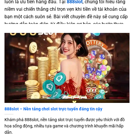
luôn là ưu tiên hàng đầu. Tại
888slot
, chúng tôi hiểu rằng
niềm vui chiến thắng chỉ trọn vẹn khi tiền về tài khoản của
bạn một cách suôn sẻ. Bài viết chuyên đề này sẽ cung cấp
hướng dẫn toàn diện, từ điều kiện cơ bản, các bước thực
hiện chi tiết cho đến cách khắc phục các sự cố thường gặp,
giúp bạn làm chủ quy trình tài chính của mình.
888slot – Nền tảng chơi slot trực tuyến đáng tin cậy
Khám phá 888slot, nền tảng slot trực tuyến được yêu thích với đồ
họa sống động, nhiều tựa game và chương trình khuyến mãi hấp
dẫn.