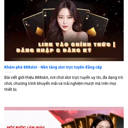
Trước khi thực hiện lệnh
rut tien
, hệ thống của
888slot
yêu
cầu người chơi phải tuân thủ một số quy định cơ bản
nhằm đảm bảo tính minh bạch và an toàn tài khoản (E-E-A-
T). Việc này giúp ngăn chặn các hành vi gian lận và bảo vệ
chính tài sản của bạn.
1.1. Thông tin tài khoản chính chủ
Đây là quy tắc bất di bất dịch tại
888SLOT.COM
. Tên chủ
tài khoản ngân hàng nhận tiền bắt buộc phải trùng khớp
100% với họ tên thật mà bạn đã đăng ký khi tạo tài khoản
Khám phá 888slot - Nền tảng slot trực tuyến đẳng cấp
game. Hệ thống sẽ tự động từ chối các giao dịch qua bên
Bài viết giới thiệu 888slot, nơi chơi slot trực tuyến uy tín, đa dạng trò
thứ 3 để phòng chống rửa tiền.
chơi, chương trình khuyến mãi và trải nghiệm mượt mà trên mọi
thiết bị.
1.2. Hoàn thành doanh thu cược
Nếu bạn tham gia các chương trình khuyến mãi tại
888slot
,
hãy chắc chắn rằng bạn đã hoàn thành đủ số vòng cược
(doanh thu cược) theo quy định. Nếu chưa đạt đủ, lệnh rút
tiền của bạn sẽ bị hệ thống tạm hoãn hoặc hủy bỏ.