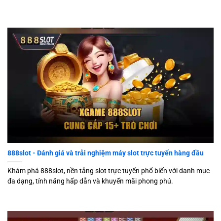
Giao diện trang chủ 888slot với nút nạp tiền nổi bật
Mục Lục
1. Tại sao hệ thống nạp tiền 888slot được đánh giá cao?
2. Các phương thức nạp tiền phổ biến tại 888slot
888slot - Đánh giá và trải nghiệm máy slot trực tuyến hàng đầu
3. Hướng dẫn thao tác nạp tiền từng bước
Khám phá 888slot, nền tảng slot trực tuyến phổ biến với danh mục
4. Những lưu ý vàng để tránh lỗi giao dịch
đa dạng, tính năng hấp dẫn và khuyến mãi phong phú.
5. Câu hỏi thường gặp (FAQ)
1. Tại Sao Hệ Thống Nạp Tiền 888slot Được