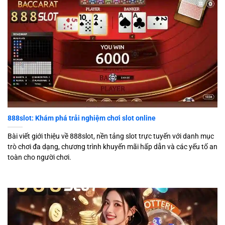
Đánh Giá Cao?
Trong thị trường cá cược trực tuyến đầy biến động, sự an
toàn tài chính luôn là ưu tiên hàng đầu của người chơi.
888slot
không chỉ là một sân chơi giải trí mà còn là một
pháo đài bảo mật cho tài sản của bạn. Dưới đây là những
lý do khiến cộng đồng cược thủ tin tưởng thực hiện giao
dịch
nap tien
tại đây:
Tốc độ xử lý siêu tốc:
Nhờ hệ thống xét duyệt tự động
888slot: Khám phá trải nghiệm chơi slot online
(Auto-Bot), thời gian từ khi bạn chuyển khoản đến khi điểm
cập nhật vào tài khoản chỉ mất từ 1 đến 3 phút.
Bài viết giới thiệu về 888slot, nền tảng slot trực tuyến với danh mục
trò chơi đa dạng, chương trình khuyến mãi hấp dẫn và các yếu tố an
Bảo mật chuẩn SSL 128-bit:
Mọi thông tin ngân hàng và
toàn cho người chơi.
lịch sử giao dịch tại 888SLOT.COM đều được mã hóa, đảm
bảo không rò rỉ cho bên thứ ba.
Đa dạng kênh thanh toán:
Từ chuyển khoản ngân hàng
truyền thống, ví điện tử cho đến tiền mã hóa (USDT), chúng
tôi đáp ứng mọi nhu cầu của người dùng.