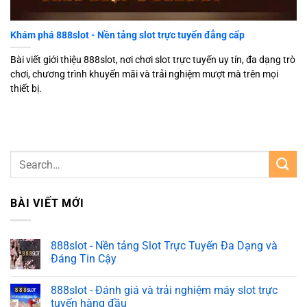
Ví Điện Tử (Momo, ZaloPay, ViettelPay)
Khám phá 888slot - Nền tảng slot trực tuyến đẳng cấp
Với sự tiện lợi của smartphone, việc nạp qua ví điện tử
Bài viết giới thiệu 888slot, nơi chơi slot trực tuyến uy tín, đa dạng trò
ngày càng lên ngôi. Chỉ cần quét mã QR, giao dịch sẽ hoàn
chơi, chương trình khuyến mãi và trải nghiệm mượt mà trên mọi
tất trong tích tắc mà không cần nhập liệu phức tạp.
thiết bị.
Thẻ Cào Điện Thoại
Dành cho những người chơi muốn ẩn danh tính hoặc
không sử dụng tài khoản ngân hàng.
888slot
hỗ trợ các
nhà mạng lớn như Viettel, Vinaphone, Mobifone. Tuy nhiên,
phương thức này thường có phí gạch thẻ từ nhà mạng.
BÀI VIẾT MỚI
Tiền Mã Hóa (USDT - TRC20)
Dành cho các nhà đầu tư hiện đại, nạp qua USDT đảm bảo
888slot - Nền tảng Slot Trực Tuyến Đa Dạng và
tính ẩn danh tuyệt đối và an toàn, đặc biệt phù hợp cho
Đáng Tin Cậy
các giao dịch số lượng lớn.
888slot - Đánh giá và trải nghiệm máy slot trực
3. Hướng Dẫn Thao Tác Nạp Tiền 888slot Từng
tuyến hàng đầu