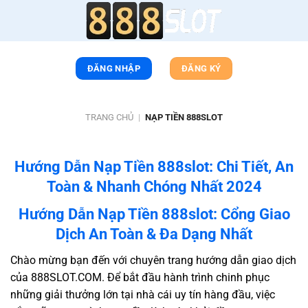
Chuyển
đến
nội
dung
ĐĂNG NHẬP
ĐĂNG KÝ
TRANG CHỦ
|
NẠP TIỀN 888SLOT
Hướng Dẫn Nạp Tiền 888slot: Chi Tiết, An
Toàn & Nhanh Chóng Nhất 2024
Hướng Dẫn Nạp Tiền 888slot: Cổng Giao
Dịch An Toàn & Đa Dạng Nhất
Chào mừng bạn đến với chuyên trang hướng dẫn giao dịch
của 888SLOT.COM. Để bắt đầu hành trình chinh phục
những giải thưởng lớn tại nhà cái uy tín hàng đầu, việc