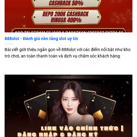
Biểu tượng bảo mật và tốc độ giao dịch tại 888slot
888slot - Đánh giá nền tảng slot uy tín
2. Các Phương Thức Nạp Tiền Phổ Biến Tại
Bài viết giới thiệu ngắn gọn về 888slot với các điểm nổi bật như kho
888slot
trò chơi, an toàn thanh toán và dịch vụ chăm sóc khách hàng.
Để thuận tiện nhất cho hội viên,
888slot
đã tích hợp hầu
hết các cổng thanh toán thông dụng tại Việt Nam. Tùy vào
điều kiện và sở thích, bạn có thể lựa chọn một trong các
hình thức dưới đây để thực hiện
nap tien
:
Chuyển Khoản Ngân Hàng (Internet Banking)
Đây là phương thức truyền thống và được sử dụng nhiều
nhất. Chúng tôi liên kết với hầu hết các ngân hàng lớn như
Vietcombank, Techcombank, MB Bank, ACB, BIDV... cho
phép chuyển khoản 24/7 không mất phí.