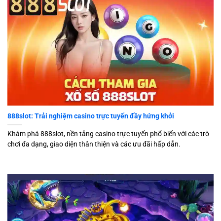
5. Chính sách khuyến mãi và tiền thưởng
6. Miễn trừ trách nhiệm và quyền sửa đổi
1. Quy định chung về quyền sở hữu và pháp lý
Hệ thống
888slot
hoạt động dựa trên sự tuân thủ nghiêm
ngặt các quy định pháp luật quốc tế về cờ bạc trực tuyến.
Các
dieu khoan dieu kien
được thiết lập nhằm bảo vệ sự
toàn vẹn của trò chơi và an ninh của hệ thống.
888slot: Trải nghiệm casino trực tuyến đầy hứng khởi
Độ tuổi và năng lực hành vi
Dịch vụ tại 888SLOT.COM chỉ dành cho cá nhân từ đủ 18
Khám phá 888slot, nền tảng casino trực tuyến phổ biến với các trò
chơi đa dạng, giao diện thân thiện và các ưu đãi hấp dẫn.
tuổi trở lên. Chúng tôi áp dụng chính sách "Không khoan
nhượng" đối với việc cá cược của trẻ vị thành niên. Người
chơi phải có đầy đủ năng lực hành vi dân sự và tự chịu
trách nhiệm về các quyết định tài chính của mình.
Quyền sở hữu trí tuệ