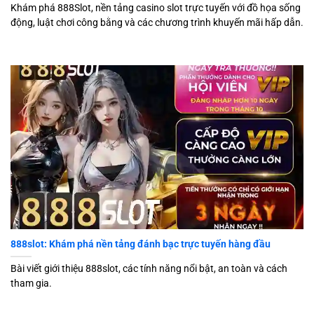
Khám phá 888Slot, nền tảng casino slot trực tuyến với đồ họa sống
động, luật chơi công bằng và các chương trình khuyến mãi hấp dẫn.
888slot: Khám phá nền tảng đánh bạc trực tuyến hàng đầu
Bài viết giới thiệu 888slot, các tính năng nổi bật, an toàn và cách
tham gia.