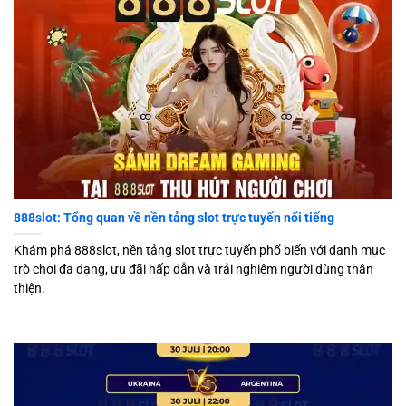
888slot: Tổng quan về nền tảng slot trực tuyến nổi tiếng
Khám phá 888slot, nền tảng slot trực tuyến phổ biến với danh mục
trò chơi đa dạng, ưu đãi hấp dẫn và trải nghiệm người dùng thân
thiện.