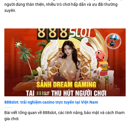
người dùng thân thiện, nhiều trò chơi hấp dẫn và ưu đãi thường
xuyên.
888slot: trải nghiệm casino trực tuyến tại Việt Nam
Bài viết tổng quan về 888slot, các tính năng, bảo mật và cách tham
gia chơi.