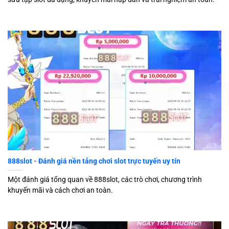
888slot - Đánh giá nền tảng chơi slot trực tuyến uy tín
Một đánh giá tổng quan về 888slot, các trò chơi, chương trình
khuyến mãi và cách chơi an toàn.