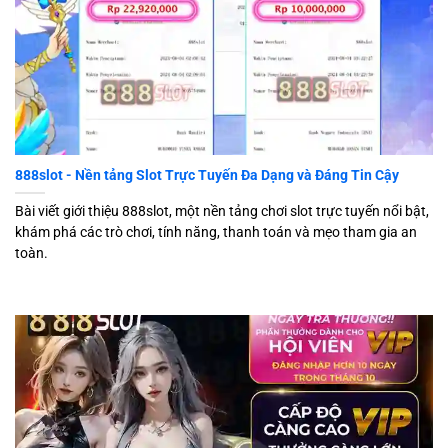
888slot - Nền tảng Slot Trực Tuyến Đa Dạng và Đáng Tin Cậy
Bài viết giới thiệu 888slot, một nền tảng chơi slot trực tuyến nổi bật,
khám phá các trò chơi, tính năng, thanh toán và mẹo tham gia an
toàn.