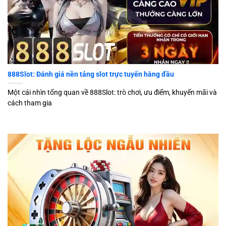
888Slot: Đánh giá nền tảng slot trực tuyến hàng đầu
Một cái nhìn tổng quan về 888Slot: trò chơi, ưu điểm, khuyến mãi và
cách tham gia