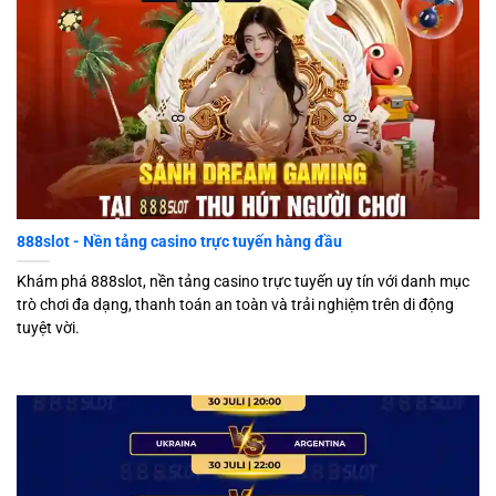
888slot - Nền tảng casino trực tuyến hàng đầu
Khám phá 888slot, nền tảng casino trực tuyến uy tín với danh mục
trò chơi đa dạng, thanh toán an toàn và trải nghiệm trên di động
tuyệt vời.