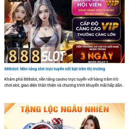
888slot: Nền tảng slot trực tuyến nổi bật trên thị trường
Khám phá 888slot, nền tảng casino trực tuyến với hàng trăm trò
chơi slot, giao diện thân thiện và chương trình khuyến mãi hấp dẫn.