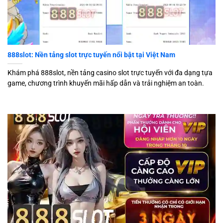
888slot: Nền tảng slot trực tuyến nổi bật tại Việt Nam
Khám phá 888slot, nền tảng casino slot trực tuyến với đa dạng tựa
game, chương trình khuyến mãi hấp dẫn và trải nghiệm an toàn.