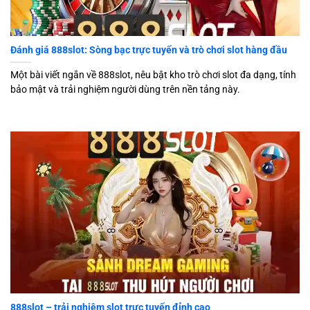
Đánh giá 888slot: Sòng bạc trực tuyến và trò chơi slot hàng đầu
Một bài viết ngắn về 888slot, nêu bật kho trò chơi slot đa dạng, tính
bảo mật và trải nghiệm người dùng trên nền tảng này.
888slot – trải nghiệm slot trực tuyến đỉnh cao