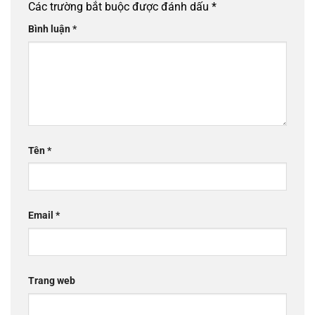
Các trường bắt buộc được đánh dấu
*
Bình luận
*
Tên
*
Email
*
Trang web