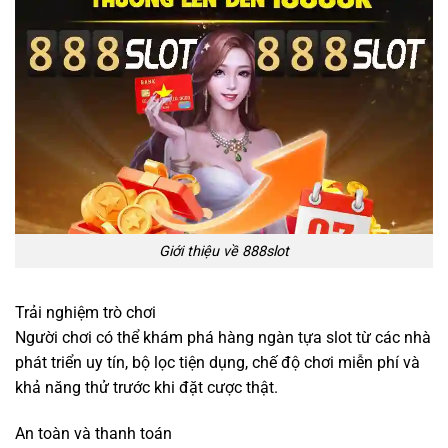
Giới thiệu về 888slot
Trải nghiệm trò chơi
Người chơi có thể khám phá hàng ngàn tựa slot từ các nhà
phát triển uy tín, bộ lọc tiện dụng, chế độ chơi miễn phí và
khả năng thử trước khi đặt cược thật.
An toàn và thanh toán