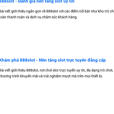
888slot - Đánh giá nền tảng slot uy tín
Bài viết giới thiệu ngắn gọn về 888slot với các điểm nổi bật như kho trò ch
toàn thanh toán và dịch vụ chăm sóc khách hàng.
Khám phá 888slot - Nền tảng slot trực tuyến đẳng cấp
Bài viết giới thiệu 888slot, nơi chơi slot trực tuyến uy tín, đa dạng trò chơi,
chương trình khuyến mãi và trải nghiệm mượt mà trên mọi thiết bị.
Giao dien ca cuoc the thao 888slot chuyen nghiep tai nha cai