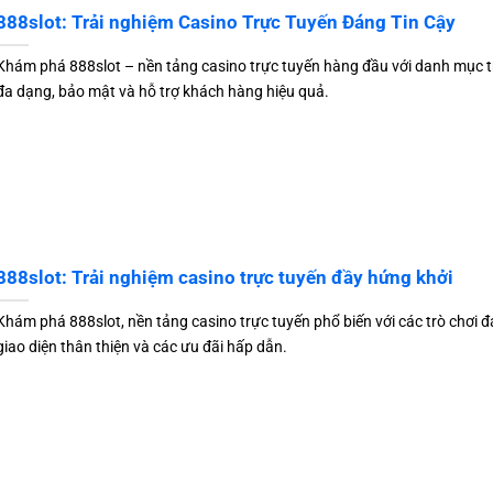
888slot: Trải nghiệm Casino Trực Tuyến Đáng Tin Cậy
1. Giới thiệu sảnh Thể Thao 888slot
Khám phá 888slot – nền tảng casino trực tuyến hàng đầu với danh mục t
2. Vì sao nên chọn cá cược thể thao tại 888SLOT.COM?
đa dạng, bảo mật và hỗ trợ khách hàng hiệu quả.
3. Các bộ môn thể thao hấp dẫn nhất
4. Đối tác cung cấp kèo cược uy tín
5. Hướng dẫn tham gia cá cược nhanh chóng
6. Kết luận
888slot: Trải nghiệm casino trực tuyến đầy hứng khởi
 thiệu sảnh Thể Thao 888slot tại 888
Khám phá 888slot, nền tảng casino trực tuyến phổ biến với các trò chơi đ
iệu
888slot
còn khẳng định vị thế vững chắc trong lĩnh vực
thể t
giao diện thân thiện và các ưu đãi hấp dẫn.
h và đam mê. Chính vì vậy, chuyên mục thể thao được thiết kế 
p, Premier League hay NBA.
(real-time) và tính minh bạch tuyệt đối là những gì người chơi 