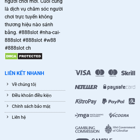
người chơi mới. Cuối cùng
là dịch vụ chăm sóc người
chơi trực tuyến không
thương hiệu nào sánh
bằng. #888slot #nha-cai-
888slot #888slot #w88
#888slot ch
LIÊN KẾT NHANH
Về chúng tôị
Điều khoản điều kiệṇ
Chính sách bảo mậṭ
Liên hệ̣