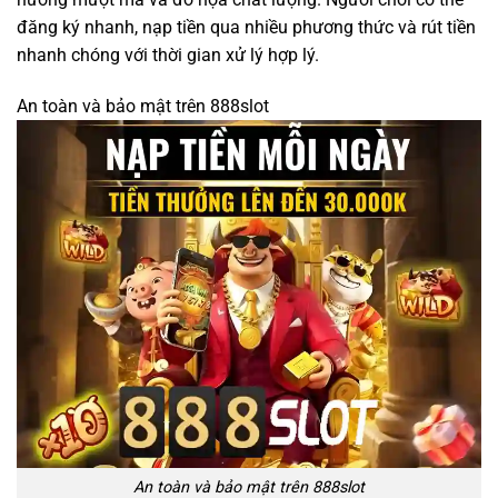
đăng ký nhanh, nạp tiền qua nhiều phương thức và rút tiền
nhanh chóng với thời gian xử lý hợp lý.
An toàn và bảo mật trên 888slot
An toàn và bảo mật trên 888slot