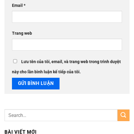
Email
*
Trang web
Lưu tên của tôi, email, và trang web trong trình duyệt
này cho lần bình luận kế tiếp của tôi.
BÀI VIẾT MỚI