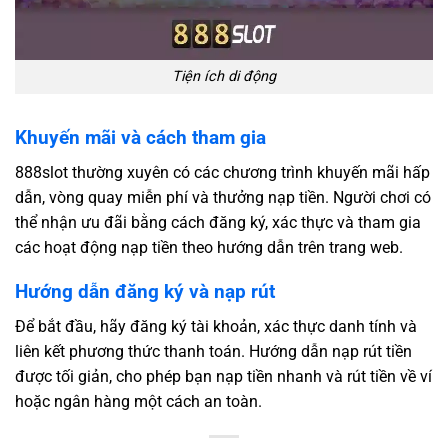
Tiện ích di động
Khuyến mãi và cách tham gia
888slot thường xuyên có các chương trình khuyến mãi hấp
dẫn, vòng quay miễn phí và thưởng nạp tiền. Người chơi có
thể nhận ưu đãi bằng cách đăng ký, xác thực và tham gia
các hoạt động nạp tiền theo hướng dẫn trên trang web.
Hướng dẫn đăng ký và nạp rút
Để bắt đầu, hãy đăng ký tài khoản, xác thực danh tính và
liên kết phương thức thanh toán. Hướng dẫn nạp rút tiền
được tối giản, cho phép bạn nạp tiền nhanh và rút tiền về ví
hoặc ngân hàng một cách an toàn.