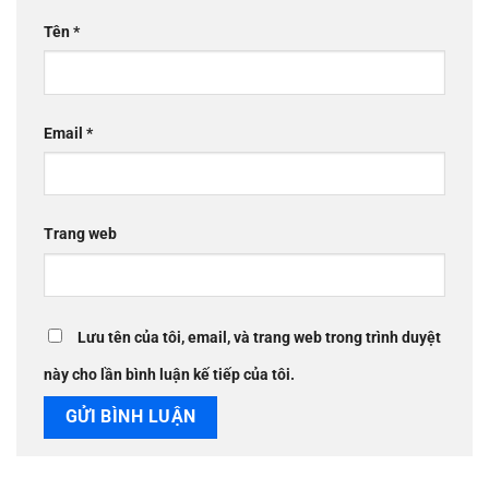
Tên
*
Email
*
Trang web
Lưu tên của tôi, email, và trang web trong trình duyệt
này cho lần bình luận kế tiếp của tôi.