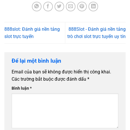
888slot: Đánh giá nền tảng
888Slot - Đánh giá nền tảng
slot trực tuyến
trò chơi slot trực tuyến uy tín
Để lại một bình luận
Email của bạn sẽ không được hiển thị công khai.
Các trường bắt buộc được đánh dấu
*
Bình luận
*