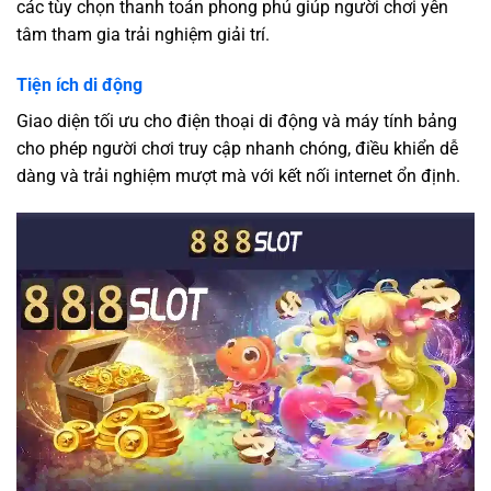
các tùy chọn thanh toán phong phú giúp người chơi yên
tâm tham gia trải nghiệm giải trí.
Tiện ích di động
Giao diện tối ưu cho điện thoại di động và máy tính bảng
cho phép người chơi truy cập nhanh chóng, điều khiển dễ
dàng và trải nghiệm mượt mà với kết nối internet ổn định.