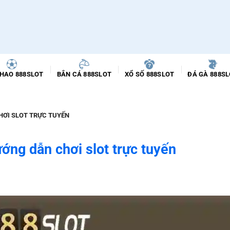
THAO 888SLOT
BẮN CÁ 888SLOT
XỔ SỐ 888SLOT
ĐÁ GÀ 888S
HƠI SLOT TRỰC TUYẾN
ướng dẫn chơi slot trực tuyến