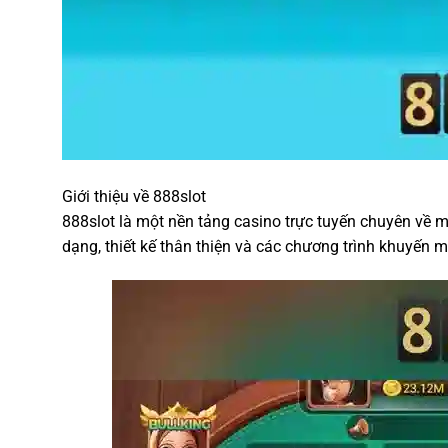
Giới thiệu về 888slot
888slot là một nền tảng casino trực tuyến chuyên về 
dạng, thiết kế thân thiện và các chương trình khuyến 