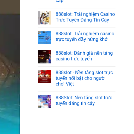
cấp
888slot: Trải nghiệm Casino
Trực Tuyến Đáng Tin Cậy
888slot: Trải nghiệm casino
trực tuyến đầy hứng khởi
888slot: Đánh giá nền tảng
casino trực tuyến
888slot - Nền tảng slot trực
tuyến nổi bật cho người
chơi Việt
888Slot: Nền tảng slot trực
tuyến đáng tin cậy