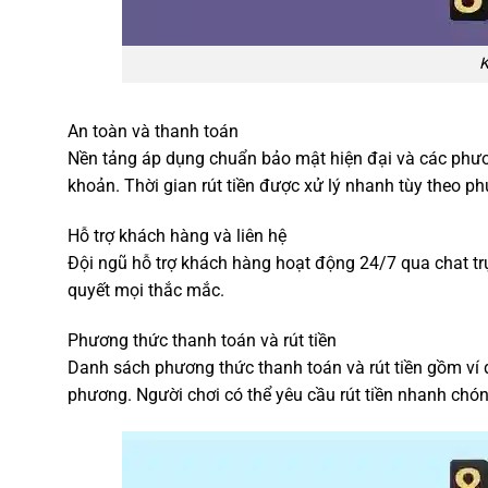
K
An toàn và thanh toán
Nền tảng áp dụng chuẩn bảo mật hiện đại và các phươn
khoản. Thời gian rút tiền được xử lý nhanh tùy theo p
Hỗ trợ khách hàng và liên hệ
Đội ngũ hỗ trợ khách hàng hoạt động 24/7 qua chat trự
quyết mọi thắc mắc.
Phương thức thanh toán và rút tiền
Danh sách phương thức thanh toán và rút tiền gồm ví 
phương. Người chơi có thể yêu cầu rút tiền nhanh chón