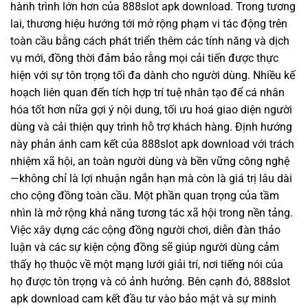
hành trình lớn hơn của 888slot apk download. Trong tương
lai, thương hiệu hướng tới mở rộng phạm vi tác động trên
toàn cầu bằng cách phát triển thêm các tính năng và dịch
vụ mới, đồng thời đảm bảo rằng mọi cải tiến được thực
hiện với sự tôn trọng tối đa dành cho người dùng. Nhiều kế
hoạch liên quan đến tích hợp trí tuệ nhân tạo để cá nhân
hóa tốt hơn nữa gợi ý nội dung, tối ưu hoá giao diện người
dùng và cải thiện quy trình hỗ trợ khách hàng. Định hướng
này phản ánh cam kết của 888slot apk download với trách
nhiệm xã hội, an toàn người dùng và bền vững công nghệ
—không chỉ là lợi nhuận ngắn hạn mà còn là giá trị lâu dài
cho cộng đồng toàn cầu. Một phần quan trọng của tầm
nhìn là mở rộng khả năng tương tác xã hội trong nền tảng.
Việc xây dựng các cộng đồng người chơi, diễn đàn thảo
luận và các sự kiện cộng đồng sẽ giúp người dùng cảm
thấy họ thuộc về một mạng lưới giải trí, nơi tiếng nói của
họ được tôn trọng và có ảnh hưởng. Bên cạnh đó, 888slot
apk download cam kết đầu tư vào bảo mật và sự minh