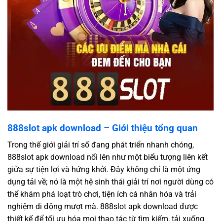
888slot apk download – Giới thiệu tổng quan
Trong thế giới giải trí số đang phát triển nhanh chóng,
888slot apk download nổi lên như một biểu tượng liên kết
giữa sự tiện lợi và hứng khởi. Đây không chỉ là một ứng
dụng tải về; nó là một hệ sinh thái giải trí nơi người dùng có
thể khám phá loạt trò chơi, tiện ích cá nhân hóa và trải
nghiệm di động mượt mà. 888slot apk download được
thiết kế để tối ưu hóa mọi thao tác từ tìm kiếm, tải xuống