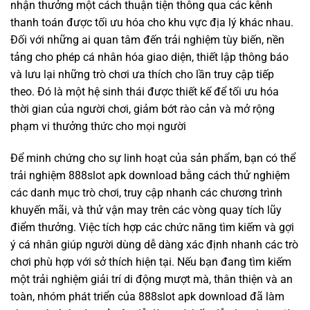
nhận thưởng một cách thuận tiện thông qua các kênh
thanh toán được tối ưu hóa cho khu vực địa lý khác nhau.
Đối với những ai quan tâm đến trải nghiệm tùy biến, nền
tảng cho phép cá nhân hóa giao diện, thiết lập thông báo
và lưu lại những trò chơi ưa thích cho lần truy cập tiếp
theo. Đó là một hệ sinh thái được thiết kế để tối ưu hóa
thời gian của người chơi, giảm bớt rào cản và mở rộng
phạm vi thưởng thức cho mọi người
Để minh chứng cho sự linh hoạt của sản phẩm, bạn có thể
trải nghiệm 888slot apk download bằng cách thử nghiệm
các danh mục trò chơi, truy cập nhanh các chương trình
khuyến mãi, và thử vận may trên các vòng quay tích lũy
điểm thưởng. Việc tích hợp các chức năng tìm kiếm và gợi
ý cá nhân giúp người dùng dễ dàng xác định nhanh các trò
chơi phù hợp với sở thích hiện tại. Nếu bạn đang tìm kiếm
một trải nghiệm giải trí di động mượt mà, thân thiện và an
toàn, nhóm phát triển của 888slot apk download đã làm