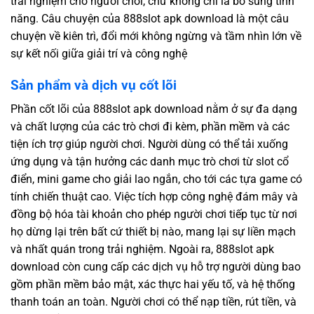
trải nghiệm cho người chơi, chứ không chỉ là bổ sung tính
năng. Câu chuyện của 888slot apk download là một câu
chuyện về kiên trì, đổi mới không ngừng và tầm nhìn lớn về
sự kết nối giữa giải trí và công nghệ
Sản phẩm và dịch vụ cốt lõi
Phần cốt lõi của 888slot apk download nằm ở sự đa dạng
và chất lượng của các trò chơi đi kèm, phần mềm và các
tiện ích trợ giúp người chơi. Người dùng có thể tải xuống
ứng dụng và tận hưởng các danh mục trò chơi từ slot cổ
điển, mini game cho giải lao ngắn, cho tới các tựa game có
tính chiến thuật cao. Việc tích hợp công nghệ đám mây và
đồng bộ hóa tài khoản cho phép người chơi tiếp tục từ nơi
họ dừng lại trên bất cứ thiết bị nào, mang lại sự liền mạch
và nhất quán trong trải nghiệm. Ngoài ra, 888slot apk
download còn cung cấp các dịch vụ hỗ trợ người dùng bao
gồm phần mềm bảo mật, xác thực hai yếu tố, và hệ thống
thanh toán an toàn. Người chơi có thể nạp tiền, rút tiền, và