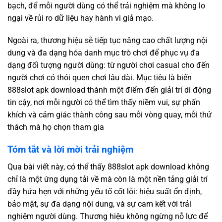
bạch, để mỗi người dùng có thể trải nghiệm mà không lo
ngại về rủi ro dữ liệu hay hành vi giả mạo.
Ngoài ra, thương hiệu sẽ tiếp tục nâng cao chất lượng nội
dung và đa dạng hóa danh mục trò chơi để phục vụ đa
dạng đối tượng người dùng: từ người chơi casual cho đến
người chơi có thói quen chơi lâu dài. Mục tiêu là biến
888slot apk download thành một điểm đến giải trí di động
tin cậy, nơi mỗi người có thể tìm thấy niềm vui, sự phấn
khích và cảm giác thành công sau mỗi vòng quay, mỗi thử
thách mà họ chọn tham gia
Tóm tắt và lời mời trải nghiệm
Qua bài viết này, có thể thấy 888slot apk download không
chỉ là một ứng dụng tải về mà còn là một nền tảng giải trí
đầy hứa hẹn với những yếu tố cốt lõi: hiệu suất ổn định,
bảo mật, sự đa dạng nội dung, và sự cam kết với trải
nghiệm người dùng. Thương hiệu không ngừng nỗ lực để