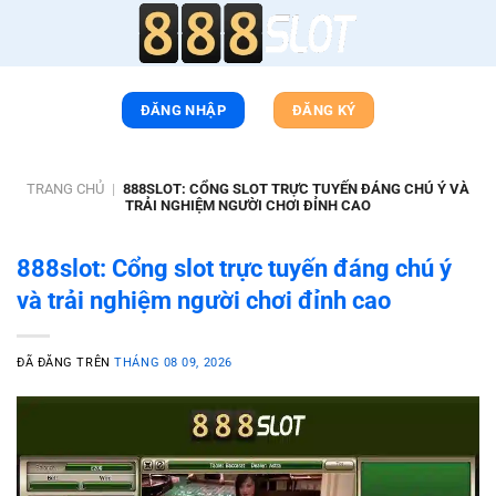
Chuyển
đến
nội
dung
ĐĂNG NHẬP
ĐĂNG KÝ
TRANG CHỦ
|
888SLOT: CỔNG SLOT TRỰC TUYẾN ĐÁNG CHÚ Ý VÀ
TRẢI NGHIỆM NGƯỜI CHƠI ĐỈNH CAO
888slot: Cổng slot trực tuyến đáng chú ý
và trải nghiệm người chơi đỉnh cao
ĐÃ ĐĂNG TRÊN
THÁNG 08 09, 2026