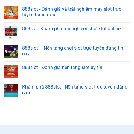
888slot - Đánh giá và trải nghiệm máy slot trực
tuyến hàng đầu
888slot: Khám phá trải nghiệm chơi slot online
888slot – Nền tảng chơi slot trực tuyến đáng tin
cậy
888slot - Đánh giá nền tảng slot uy tín
Khám phá 888slot - Nền tảng slot trực tuyến đẳng
cấp