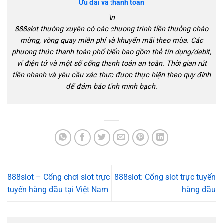
Ưu đãi và thanh toán
\n
888slot thường xuyên có các chương trình tiền thưởng chào
mừng, vòng quay miễn phí và khuyến mãi theo mùa. Các
phương thức thanh toán phổ biến bao gồm thẻ tín dụng/debit,
ví điện tử và một số cổng thanh toán an toàn. Thời gian rút
tiền nhanh và yêu cầu xác thực được thực hiện theo quy định
để đảm bảo tính minh bạch.
888slot – Cổng chơi slot trực
888slot: Cổng slot trực tuyến
tuyến hàng đầu tại Việt Nam
hàng đầu