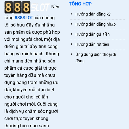
TỔNG HỢP
Nền
Hướng dẫn đăng ký
tảng
888SLOT
của chúng
Hướng dẫn đăng nhập
tôi sở hữu đầy đủ những
sản phẩm cá cược phù hợp
Hướng dẫn gửi tiền
với mọi người chơi, một địa
Hướng dẫn rút tiền
điểm giải trí đầy tính công
bằng và minh bạch. Không
Ứng dụng điện thoại di
chỉ mang đến những sản
động
phẩm cá cược giải trí trực
tuyến hàng đầu mà chưa
đựng hàng trăm những ưu
đãi, khuyến mãi đặc biệt
cho người chơi cũ lẫn
người chơi mới. Cuối cùng
là dịch vụ chăm sóc người
chơi trực tuyến không
thương hiệu nào sánh