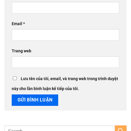
Email
*
Trang web
Lưu tên của tôi, email, và trang web trong trình duyệt
này cho lần bình luận kế tiếp của tôi.