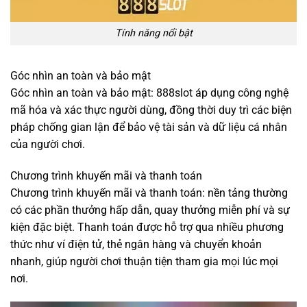
Tính năng nổi bật
Góc nhìn an toàn và bảo mật
Góc nhìn an toàn và bảo mật: 888slot áp dụng công nghệ
mã hóa và xác thực người dùng, đồng thời duy trì các biện
pháp chống gian lận để bảo vệ tài sản và dữ liệu cá nhân
của người chơi.
Chương trình khuyến mãi và thanh toán
Chương trình khuyến mãi và thanh toán: nền tảng thường
có các phần thưởng hấp dẫn, quay thưởng miễn phí và sự
kiện đặc biệt. Thanh toán được hỗ trợ qua nhiều phương
thức như ví điện tử, thẻ ngân hàng và chuyển khoản
nhanh, giúp người chơi thuận tiện tham gia mọi lúc mọi
nơi.