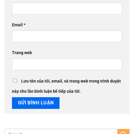
Email
*
Trang web
Lưu tên của tôi, email, và trang web trong trình duyệt
này cho lần bình luận kế tiếp của tôi.