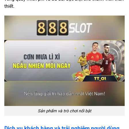
thiết.
Sản phẩm và trò chơi nổi bật
Dịch vụ khách hàng và trải nghiệm người dùng