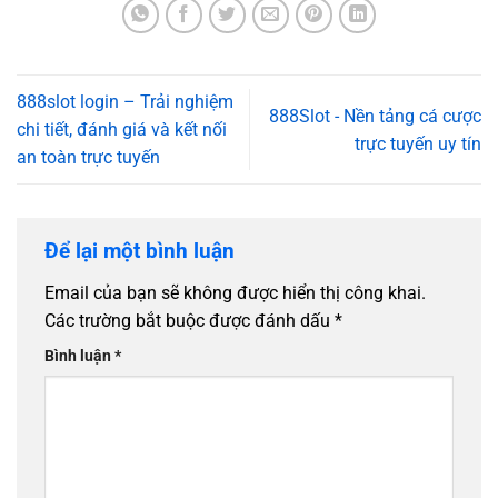
888slot login – Trải nghiệm
888Slot - Nền tảng cá cược
chi tiết, đánh giá và kết nối
trực tuyến uy tín
an toàn trực tuyến
Để lại một bình luận
Email của bạn sẽ không được hiển thị công khai.
Các trường bắt buộc được đánh dấu
*
Bình luận
*