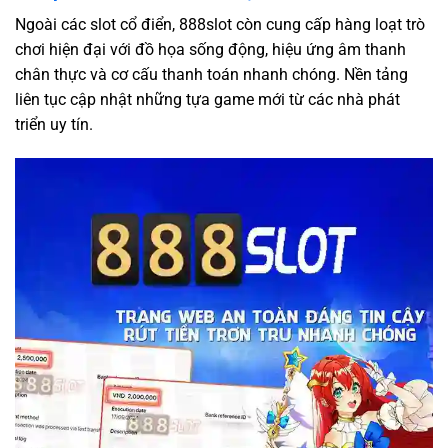
Ngoài các slot cổ điển, 888slot còn cung cấp hàng loạt trò
chơi hiện đại với đồ họa sống động, hiệu ứng âm thanh
chân thực và cơ cấu thanh toán nhanh chóng. Nền tảng
liên tục cập nhật những tựa game mới từ các nhà phát
triển uy tín.