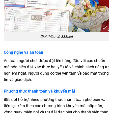
Giới thiệu về 888slot
Công nghệ và an toàn
An toàn người chơi được đặt lên hàng đầu với các chuẩn
mã hóa hiện đại, xác thực hai yếu tố và chính sách riêng tư
nghiêm ngặt. Người dùng có thể yên tâm về bảo mật thông
tin và giao dịch.
Phương thức thanh toán và khuyến mãi
888slot hỗ trợ nhiều phương thức thanh toán phổ biến và
tiện lợi, kèm theo các chương trình khuyến mãi hấp dẫn,
vòng quay miễn phí và ưu đãi đặc biệt cho thành viên thân