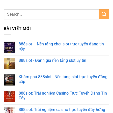
BÀI VIẾT MỚI
888slot – Nền tảng chơi slot trực tuyến đáng tin
cậy
888slot - Đánh giá nền tảng slot uy tín
Khám phá 888slot - Nền tảng slot trực tuyến đẳng
cấp
888slot: Trải nghiệm Casino Trực Tuyến Đáng Tin
Cậy
888slot: Trải nghiệm casino trực tuyến đầy hứng