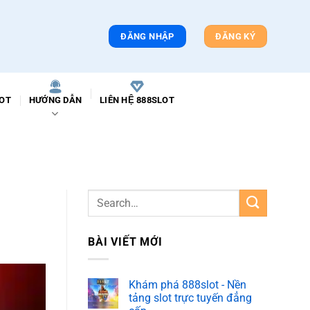
ĐĂNG NHẬP
ĐĂNG KÝ
LOT
HƯỚNG DẪN
LIÊN HỆ 888SLOT
BÀI VIẾT MỚI
Khám phá 888slot - Nền
tảng slot trực tuyến đẳng