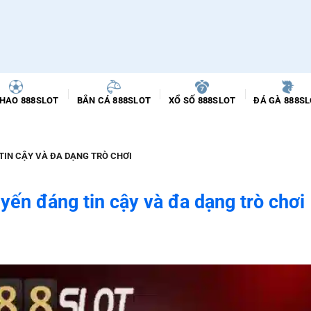
THAO 888SLOT
BẮN CÁ 888SLOT
XỔ SỐ 888SLOT
ĐÁ GÀ 888S
TIN CẬY VÀ ĐA DẠNG TRÒ CHƠI
uyến đáng tin cậy và đa dạng trò chơi