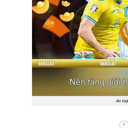
An toà