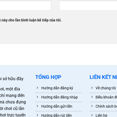
 này cho lần bình luận kế tiếp của tôi.
TỔNG HỢP
LIÊN KẾT 
i sở hữu đầy
Hướng dẫn đăng ký
Về chúng tôị
ơi, một địa
 chỉ mang đến
Hướng dẫn đăng nhập
Điều khoản điê
u mà chưa đựng
Hướng dẫn gửi tiền
Chính sách ba
i chơi cũ lẫn
hơi trực tuyến
Hướng dẫn rút tiền
Liên hệ̣