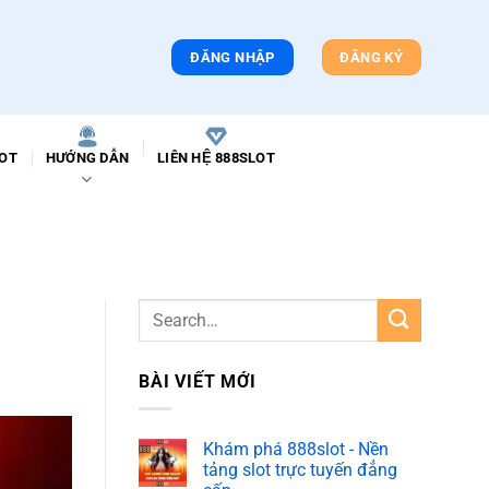
ĐĂNG NHẬP
ĐĂNG KÝ
LOT
HƯỚNG DẪN
LIÊN HỆ 888SLOT
BÀI VIẾT MỚI
Khám phá 888slot - Nền
tảng slot trực tuyến đẳng