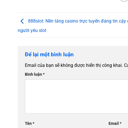
888slot: Nền tảng casino trực tuyến đáng tin cậy
người yêu slot
Để lại một bình luận
Email của bạn sẽ không được hiển thị công khai.
C
Bình luận
*
Tên
*
Email
*