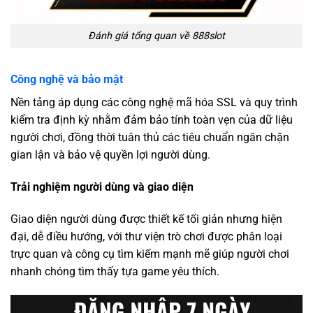
Đánh giá tổng quan về 888slot
Công nghệ và bảo mật
Nền tảng áp dụng các công nghệ mã hóa SSL và quy trình
kiểm tra định kỳ nhằm đảm bảo tính toàn vẹn của dữ liệu
người chơi, đồng thời tuân thủ các tiêu chuẩn ngăn chặn
gian lận và bảo vệ quyền lợi người dùng.
Trải nghiệm người dùng và giao diện
Giao diện người dùng được thiết kế tối giản nhưng hiện
đại, dễ điều hướng, với thư viện trò chơi được phân loại
trực quan và công cụ tìm kiếm mạnh mẽ giúp người chơi
nhanh chóng tìm thấy tựa game yêu thích.