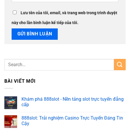
Lưu tên của tôi, email, và trang web trong trình duyệt
này cho lần bình luận kế tiếp của tôi.
BÀI VIẾT MỚI
Khám phá 888slot - Nền tảng slot trực tuyến đẳng
cấp
888slot: Trải nghiệm Casino Trực Tuyến Đáng Tin
Cậy