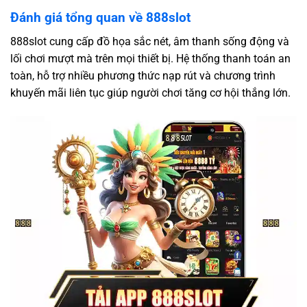
Đánh giá tổng quan về 888slot
888slot cung cấp đồ họa sắc nét, âm thanh sống động và
lối chơi mượt mà trên mọi thiết bị. Hệ thống thanh toán an
toàn, hỗ trợ nhiều phương thức nạp rút và chương trình
khuyến mãi liên tục giúp người chơi tăng cơ hội thắng lớn.