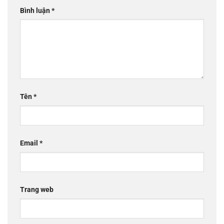
Bình luận
*
Tên
*
Email
*
Trang web