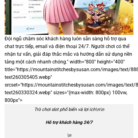
Đội ngũ chăm sóc khách hàng luôn sẵn sàng hỗ trợ qua
chat trực tiếp, email và điện thoại 24/7. Người chơi có thể
nhận tư vấn, giải đáp thắc mắc và hướng dẫn sử dụng nền
tảng một cách nhanh chóng.
" width="800" height="400"
title="https://mountainstitchesbysusan.com/images/text/888
text260305405.webp"
srcset="https://mountainstitchesbysusan.com/images/text/8
text260330324.webp" sizes="(max-width: 800px) 100vw,
800px">
Trò chơi slot phổ biến và lợi ích\n\n
Hỗ trợ khách hàng 24/7
\n