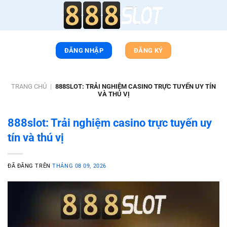
Chuyển
đến
nội
dung
ĐĂNG NHẬP
ĐĂNG KÝ
TRANG CHỦ
|
888SLOT: TRẢI NGHIỆM CASINO TRỰC TUYẾN UY TÍN
VÀ THÚ VỊ
888slot: Trải nghiệm casino trực tuyến uy
tín và thú vị
ĐÃ ĐĂNG TRÊN
THÁNG 08 09, 2026