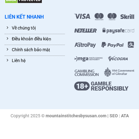
LIÊN KẾT NHANH
Về chúng tôị
Điều khoản điều kiệṇ
Chính sách bảo mậṭ
Liên hệ̣
Copyright 2025 ©
mountainstitchesbysusan.com | SEO : ATA