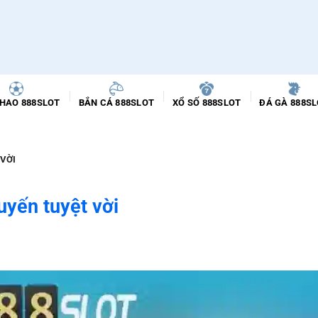
THAO 888SLOT
BẮN CÁ 888SLOT
XỔ SỐ 888SLOT
ĐÁ GÀ 888S
 VỜI
uyến tuyệt vời