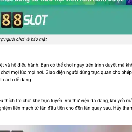
rợ người chơi và bảo mật
ệt và hệ điều hành. Bạn có thể chơi ngay trên trình duyệt mà k
 chơi mọi lúc mọi nơi. Giao diện người dùng trực quan cho phép
ột cách dễ dàng.
êu thích trò chơi khe trực tuyến. Với thư viện đa dạng, khuyến m
ghiệm liền mạch từ lần đầu tiên cho đến lần quay sau. Hãy tha