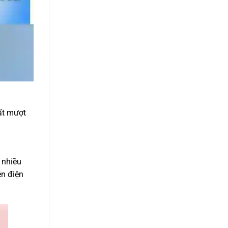
uất mượt
 nhiều
ên điện