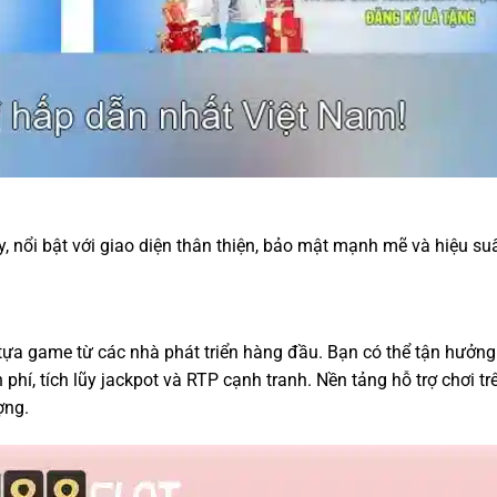
y, nổi bật với giao diện thân thiện, bảo mật mạnh mẽ và hiệu s
tựa game từ các nhà phát triển hàng đầu. Bạn có thể tận hưởng
phí, tích lũy jackpot và RTP cạnh tranh. Nền tảng hỗ trợ chơi tr
ợng.