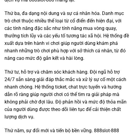
Thứ ba, đa dạng nội dung và sự cá nhân hóa. Danh mục
trò chơi thuộc nhiều thể loại từ cổ điển đến hiện đại, với
các tính năng đặc sắc như tính năng mua vòng quay,
thưởng tích lũy và các yếu tố tương tác xã hội. Hệ thống đề
xuất dựa trên hành vi chơi giúp người dùng khám phá
nhanh những trò chơi phù hợp với sở thích cá nhân, từ đó
nâng cao mức độ gắn kết và hài lòng.
Thứ tư, hỗ trợ và chăm sóc khách hàng. Đội ngũ hỗ trợ
24/7 sẵn sàng giải đáp thắc mắc và xử lý sự cố một cách
nhanh chóng. Hệ thống ticket, chat trực tuyến và hướng
dẫn rõ ràng giúp người chơi có thể tìm ra giải pháp mà
không phải chờ đợi lâu. Độ phản hồi và mức độ thỏa mãn
của người dùng được theo dõi liên tục để cải thiện chất
lượng dịch vụ.
Thứ năm, sự đổi mới và tiến bộ bền vững. 888slot-888