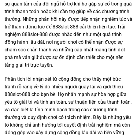
sự quan tâm của đội ngũ hỗ trợ khi họ gặp sự cố trong quá
trình thanh toán hoặc khi cần trợ giúp về các chương trình
thưởng. Những phản hồi này được tiếp nhận nghiêm túc và
trở thành động lực để 888slot-888 cải thiện liên tục. Trải
nghiệm 888slot-888 được nhắc đến như một quá trình
đồng hành lâu dài, nơi người chơi có thể nhận được sự
chăm sóc chân thành và những cập nhật mang tính đột
phá mà vẫn giữ được sự ổn định cần thiết cho một nền
tảng giải trí trực tuyến.
Phân tích lời nhận xét từ cộng đồng cho thấy một bức
tranh rõ ràng về lý do nhiều người quay lại và giới thiệu
888slot-888 cho bạn bè. Họ nhấn mạnh sự hòa hợp giữa
yếu tố giải trí và tính an toàn, sự thuận tiện của thanh toán,
và đặc biệt là tính minh bạch trong các chương trình
thưởng và quy định chơi có trách nhiệm. Đây là những yếu
tố không chỉ ảnh hưởng tới quyết định trải nghiệm mà còn
đóng góp vào xây dựng cộng đồng lâu dài và bền vững