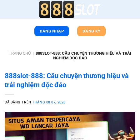
Chuyển
đến
nội
dung
ĐĂNG NHẬP
ĐĂNG KÝ
TRANG CHỦ
|
888SLOT-888: CÂU CHUYỆN THƯƠNG HIỆU VÀ TRẢI
NGHIỆM ĐỘC ĐÁO
888slot-888: Câu chuyện thương hiệu và
trải nghiệm độc đáo
ĐÃ ĐĂNG TRÊN
THÁNG 08 07, 2026