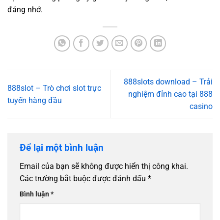
đáng nhớ.
888slots download – Trải
888slot – Trò chơi slot trực
nghiệm đỉnh cao tại 888
tuyến hàng đầu
casino
Để lại một bình luận
Email của bạn sẽ không được hiển thị công khai.
Các trường bắt buộc được đánh dấu
*
Bình luận
*