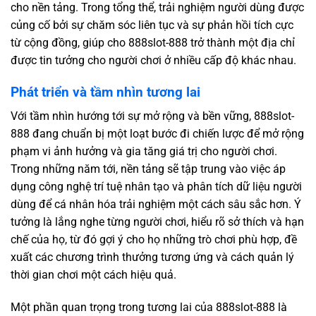
cho nền tảng. Trong tổng thể, trải nghiệm người dùng được
củng cố bởi sự chăm sóc liên tục và sự phản hồi tích cực
từ cộng đồng, giúp cho 888slot-888 trở thành một địa chỉ
được tin tưởng cho người chơi ở nhiều cấp độ khác nhau.
Phát triển và tầm nhìn tương lai
Với tầm nhìn hướng tới sự mở rộng và bền vững, 888slot-
888 đang chuẩn bị một loạt bước đi chiến lược để mở rộng
phạm vi ảnh hưởng và gia tăng giá trị cho người chơi.
Trong những năm tới, nền tảng sẽ tập trung vào việc áp
dụng công nghệ trí tuệ nhân tạo và phân tích dữ liệu người
dùng để cá nhân hóa trải nghiệm một cách sâu sắc hơn. Ý
tưởng là lắng nghe từng người chơi, hiểu rõ sở thích và hạn
chế của họ, từ đó gợi ý cho họ những trò chơi phù hợp, đề
xuất các chương trình thưởng tương ứng và cách quản lý
thời gian chơi một cách hiệu quả.
Một phần quan trọng trong tương lai của 888slot-888 là