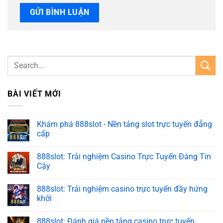
BÀI VIẾT MỚI
Khám phá 888slot - Nền tảng slot trực tuyến đẳng
cấp
888slot: Trải nghiệm Casino Trực Tuyến Đáng Tin
Cậy
888slot: Trải nghiệm casino trực tuyến đầy hứng
khởi
888slot: Đánh giá nền tảng casino trực tuyến