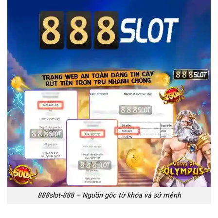
888slot-888 – Nguồn gốc từ khóa và sứ mệnh