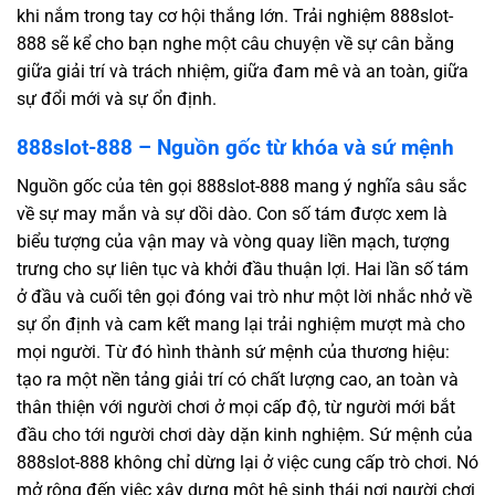
khi nắm trong tay cơ hội thắng lớn. Trải nghiệm 888slot-
888 sẽ kể cho bạn nghe một câu chuyện về sự cân bằng
giữa giải trí và trách nhiệm, giữa đam mê và an toàn, giữa
sự đổi mới và sự ổn định.
888slot-888 – Nguồn gốc từ khóa và sứ mệnh
Nguồn gốc của tên gọi 888slot-888 mang ý nghĩa sâu sắc
về sự may mắn và sự dồi dào. Con số tám được xem là
biểu tượng của vận may và vòng quay liền mạch, tượng
trưng cho sự liên tục và khởi đầu thuận lợi. Hai lần số tám
ở đầu và cuối tên gọi đóng vai trò như một lời nhắc nhở về
sự ổn định và cam kết mang lại trải nghiệm mượt mà cho
mọi người. Từ đó hình thành sứ mệnh của thương hiệu:
tạo ra một nền tảng giải trí có chất lượng cao, an toàn và
thân thiện với người chơi ở mọi cấp độ, từ người mới bắt
đầu cho tới người chơi dày dặn kinh nghiệm. Sứ mệnh của
888slot-888 không chỉ dừng lại ở việc cung cấp trò chơi. Nó
mở rộng đến việc xây dựng một hệ sinh thái nơi người chơi