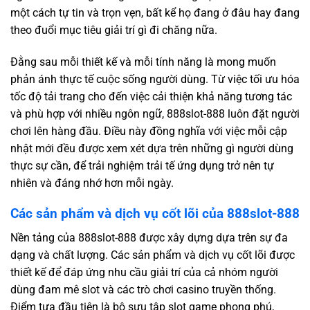
một cách tự tin và trọn vẹn, bất kể họ đang ở đâu hay đang
theo đuổi mục tiêu giải trí gì đi chăng nữa.
Đằng sau mỗi thiết kế và mỗi tính năng là mong muốn
phản ánh thực tế cuộc sống người dùng. Từ việc tối ưu hóa
tốc độ tải trang cho đến việc cải thiện khả năng tương tác
và phù hợp với nhiều ngôn ngữ, 888slot-888 luôn đặt người
chơi lên hàng đầu. Điều này đồng nghĩa với việc mỗi cập
nhật mới đều được xem xét dựa trên những gì người dùng
thực sự cần, để trải nghiệm trải tế ứng dụng trở nên tự
nhiên và đáng nhớ hơn mỗi ngày.
Các sản phẩm và dịch vụ cốt lõi của 888slot-888
Nền tảng của 888slot-888 được xây dựng dựa trên sự đa
dạng và chất lượng. Các sản phẩm và dịch vụ cốt lõi được
thiết kế để đáp ứng nhu cầu giải trí của cả nhóm người
dùng đam mê slot và các trò chơi casino truyền thống.
Điểm tựa đầu tiên là bộ sưu tập slot game phong phú,