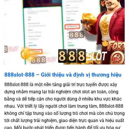
888slot-888 – Giới thiệu và định vị thương hiệu
888slot-888 là một nền tảng giải trí trực tuyến được xây
dựng nhằm mang lại trải nghiệm chơi slot an toàn, công
bằng và dễ tiếp cận cho người dùng ở nhiều khu vực khác
nhau. Với triết lý lấy người chơi làm trung tâm, 888slot-888
không chỉ tập trung vào số lượng trò chơi mà còn chú trọng
tới chất lượng trải nghiệm, giao diện trực quan và hiệu suất
cao. Mỗi bước phát triển được tiến hành để tối ưu hóa sự