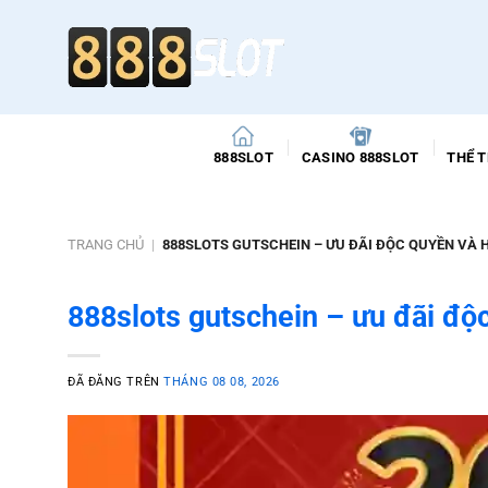
Chuyển
đến
nội
dung
888SLOT
CASINO 888SLOT
THỂ 
TRANG CHỦ
|
888SLOTS GUTSCHEIN – ƯU ĐÃI ĐỘC QUYỀN VÀ 
888slots gutschein – ưu đãi độ
ĐÃ ĐĂNG TRÊN
THÁNG 08 08, 2026