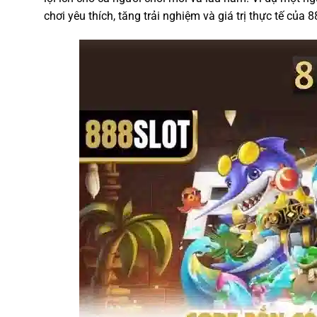
chơi yêu thích, tăng trải nghiệm và giá trị thực tế của 