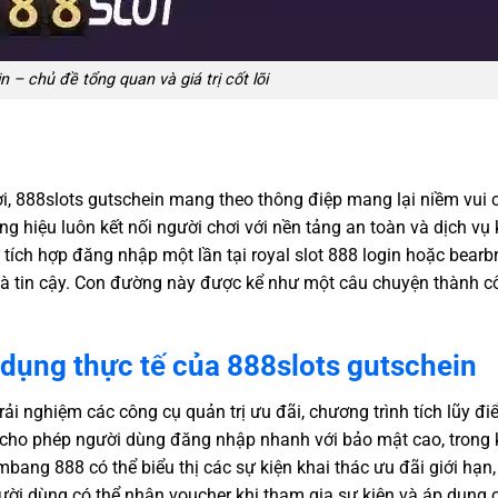
n – chủ đề tổng quan và giá trị cốt lõi
, 888slots gutschein mang theo thông điệp mang lại niềm vui c
g hiệu luôn kết nối người chơi với nền tảng an toàn và dịch vụ
 tích hợp đăng nhập một lần tại royal slot 888 login hoặc bearb
à tin cậy. Con đường này được kể như một câu chuyện thành c
 dụng thực tế của 888slots gutschein
rải nghiệm các công cụ quản trị ưu đãi, chương trình tích lũy đ
t cho phép người dùng đăng nhập nhanh với bảo mật cao, trong 
mbang 888 có thể biểu thị các sự kiện khai thác ưu đãi giới hạn
gười dùng có thể nhận voucher khi tham gia sự kiện và áp dụng c