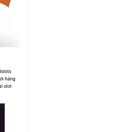
8slots
hơi hàng
l slot