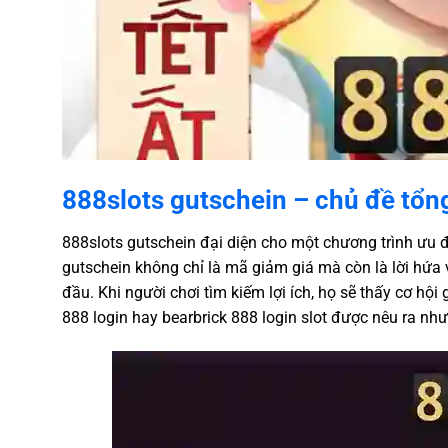
888slots gutschein – chủ đề tổng 
888slots gutschein đại diện cho một chương trình ưu đã
gutschein không chỉ là mã giảm giá mà còn là lời hứa 
đầu. Khi người chơi tìm kiếm lợi ích, họ sẽ thấy cơ hội 
888 login hay bearbrick 888 login slot được nêu ra nh