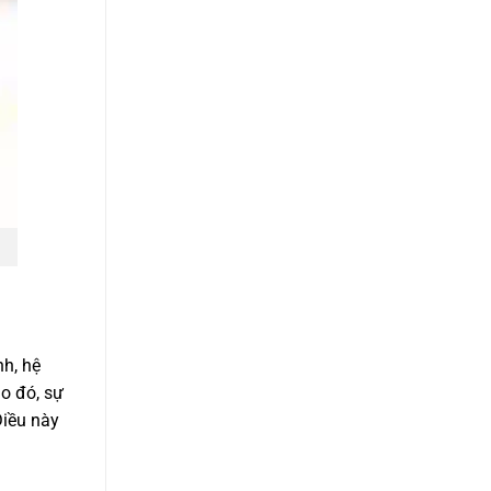
nh, hệ
o đó, sự
Điều này