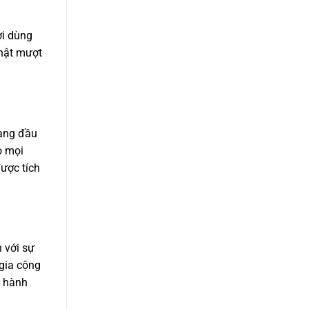
ời dùng
thật mượt
hàng đầu
o mọi
được tích
n với sự
gia cộng
g hành