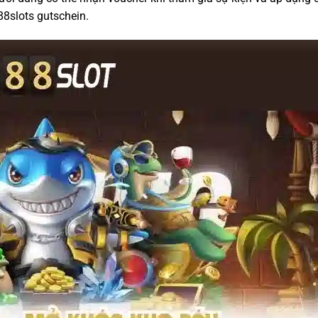
888slots gutschein.