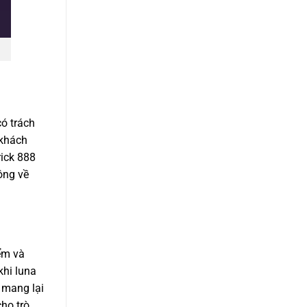
ó trách
 khách
rick 888
ông về
iểm và
khi luna
, mang lại
ho trò