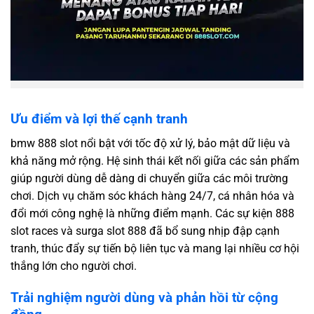
Ưu điểm và lợi thế cạnh tranh
bmw 888 slot nổi bật với tốc độ xử lý, bảo mật dữ liệu và
khả năng mở rộng. Hệ sinh thái kết nối giữa các sản phẩm
giúp người dùng dễ dàng di chuyển giữa các môi trường
chơi. Dịch vụ chăm sóc khách hàng 24/7, cá nhân hóa và
đổi mới công nghệ là những điểm mạnh. Các sự kiện 888
slot races và surga slot 888 đã bổ sung nhịp đập cạnh
tranh, thúc đẩy sự tiến bộ liên tục và mang lại nhiều cơ hội
thắng lớn cho người chơi.
Trải nghiệm người dùng và phản hồi từ cộng