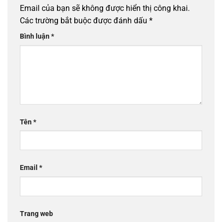
Email của bạn sẽ không được hiển thị công khai.
Các trường bắt buộc được đánh dấu
*
Bình luận
*
Tên
*
Email
*
Trang web