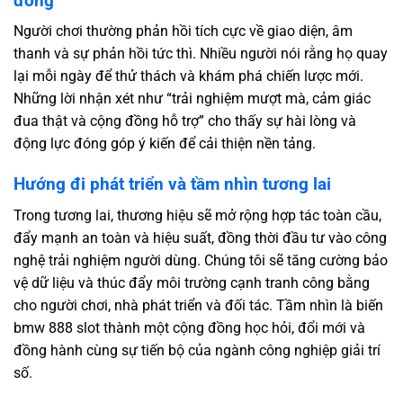
đồng
Người chơi thường phản hồi tích cực về giao diện, âm
thanh và sự phản hồi tức thì. Nhiều người nói rằng họ quay
lại mỗi ngày để thử thách và khám phá chiến lược mới.
Những lời nhận xét như “trải nghiệm mượt mà, cảm giác
đua thật và cộng đồng hỗ trợ” cho thấy sự hài lòng và
động lực đóng góp ý kiến để cải thiện nền tảng.
Hướng đi phát triển và tầm nhìn tương lai
Trong tương lai, thương hiệu sẽ mở rộng hợp tác toàn cầu,
đẩy mạnh an toàn và hiệu suất, đồng thời đầu tư vào công
nghệ trải nghiệm người dùng. Chúng tôi sẽ tăng cường bảo
vệ dữ liệu và thúc đẩy môi trường cạnh tranh công bằng
cho người chơi, nhà phát triển và đối tác. Tầm nhìn là biến
bmw 888 slot thành một cộng đồng học hỏi, đổi mới và
đồng hành cùng sự tiến bộ của ngành công nghiệp giải trí
số.