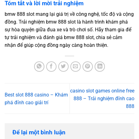
Tóm tắt và lời mời trải nghiệm
bmw 888 slot mang lại giá trị về công nghệ, tốc độ và cộng
đồng. Trải nghiệm bmw 888 slot là hành trình khám phá
sự hòa quyện giữa đua xe và trò chơi số. Hãy tham gia để
tự trải nghiệm và đánh giá bmw 888 slot, chia sẻ cảm
nhận để giúp cộng đồng ngày càng hoàn thiện.
casino slot games online free
Best slot 888 casino – Khám
888 – Trải nghiệm đỉnh cao
phá đỉnh cao giải trí
888
Để lại một bình luận