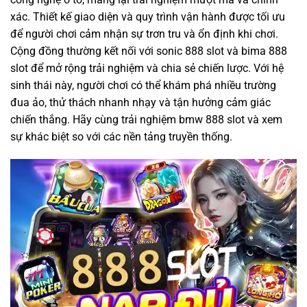
xác. Thiết kế giao diện và quy trình vận hành được tối ưu
để người chơi cảm nhận sự trơn tru và ổn định khi chơi.
Cộng đồng thường kết nối với sonic 888 slot và bima 888
slot để mở rộng trải nghiệm và chia sẻ chiến lược. Với hệ
sinh thái này, người chơi có thể khám phá nhiều trường
đua ảo, thử thách nhanh nhạy và tận hưởng cảm giác
chiến thắng. Hãy cùng trải nghiệm bmw 888 slot và xem
sự khác biệt so với các nền tảng truyền thống.