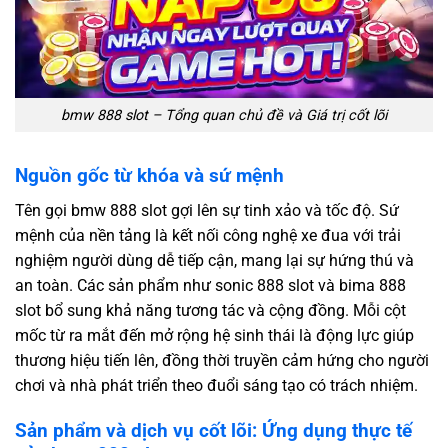
bmw 888 slot – Tổng quan chủ đề và Giá trị cốt lõi
Nguồn gốc từ khóa và sứ mệnh
Tên gọi bmw 888 slot gợi lên sự tinh xảo và tốc độ. Sứ
mệnh của nền tảng là kết nối công nghệ xe đua với trải
nghiệm người dùng dễ tiếp cận, mang lại sự hứng thú và
an toàn. Các sản phẩm như sonic 888 slot và bima 888
slot bổ sung khả năng tương tác và cộng đồng. Mỗi cột
mốc từ ra mắt đến mở rộng hệ sinh thái là động lực giúp
thương hiệu tiến lên, đồng thời truyền cảm hứng cho người
chơi và nhà phát triển theo đuổi sáng tạo có trách nhiệm.
Sản phẩm và dịch vụ cốt lõi: Ứng dụng thực tế