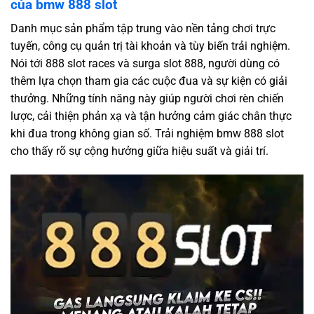
của bmw 888 slot
Danh mục sản phẩm tập trung vào nền tảng chơi trực
tuyến, công cụ quản trị tài khoản và tùy biến trải nghiệm.
Nói tới 888 slot races và surga slot 888, người dùng có
thêm lựa chọn tham gia các cuộc đua và sự kiện có giải
thưởng. Những tính năng này giúp người chơi rèn chiến
lược, cải thiện phản xạ và tận hưởng cảm giác chân thực
khi đua trong không gian số. Trải nghiệm bmw 888 slot
cho thấy rõ sự cộng hưởng giữa hiệu suất và giải trí.