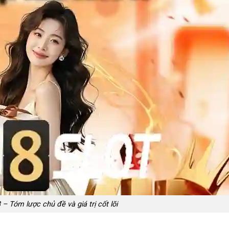
 – Tóm lược chủ đề và giá trị cốt lõi