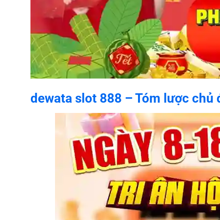
dewata slot 888 – Tóm lược chủ đề