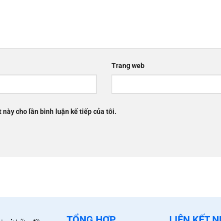
Trang web
 này cho lần bình luận kế tiếp của tôi.
TỔNG HỢP
LIÊN KẾT 