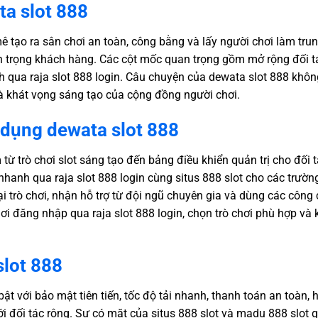
a slot 888
 tạo ra sân chơi an toàn, công bằng và lấy người chơi làm tru
n trọng khách hàng. Các cột mốc quan trọng gồm mở rộng đối t
qua raja slot 888 login. Câu chuyện của dewata slot 888 không
à khát vọng sáng tạo của cộng đồng người chơi.
 dụng dewata slot 888
 trò chơi slot sáng tạo đến bảng điều khiển quản trị cho đối 
 nhanh qua raja slot 888 login cùng situs 888 slot cho các trườn
ại trò chơi, nhận hỗ trợ từ đội ngũ chuyên gia và dùng các công
hơi đăng nhập qua raja slot 888 login, chọn trò chơi phù hợp v
slot 888
t với bảo mật tiên tiến, tốc độ tải nhanh, thanh toán an toàn, h
i đối tác rộng. Sự có mặt của situs 888 slot và madu 888 slot 