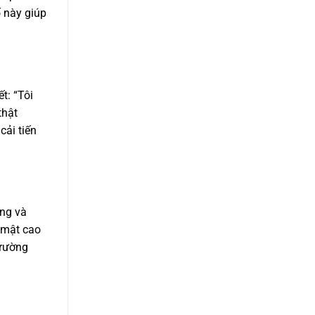
ố này giúp
t: “Tôi
thật
ải tiến
ung và
 mật cao
trường