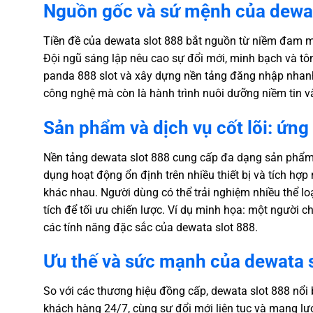
Nguồn gốc và sứ mệnh của dewat
Tiền đề của dewata slot 888 bắt nguồn từ niềm đam mê
Đội ngũ sáng lập nêu cao sự đổi mới, minh bạch và tô
panda 888 slot và xây dựng nền tảng đăng nhập nhanh 
công nghệ mà còn là hành trình nuôi dưỡng niềm tin v
Sản phẩm và dịch vụ cốt lõi: ứng
Nền tảng dewata slot 888 cung cấp đa dạng sản phẩm từ
dụng hoạt động ổn định trên nhiều thiết bị và tích hợp
khác nhau. Người dùng có thể trải nghiệm nhiều thể lo
tích để tối ưu chiến lược. Ví dụ minh họa: một người c
các tính năng đặc sắc của dewata slot 888.
Ưu thế và sức mạnh của dewata 
So với các thương hiệu đồng cấp, dewata slot 888 nổi bậ
khách hàng 24/7, cùng sự đổi mới liên tục và mạng lướ