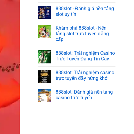
888slot - Đánh giá nền tảng
slot uy tín
Khám phá 888slot - Nền
tảng slot trực tuyến đẳng
cấp
888slot: Trải nghiệm Casino
Trực Tuyến Đáng Tin Cậy
888slot: Trải nghiệm casino
trực tuyến đầy hứng khởi
888slot: Đánh giá nền tảng
casino trực tuyến