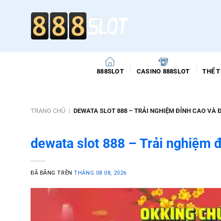
Chuyển
đến
nội
dung
888SLOT
CASINO 888SLOT
THỂ 
TRANG CHỦ
|
DEWATA SLOT 888 – TRẢI NGHIỆM ĐỈNH CAO VÀ 
dewata slot 888 – Trải nghiệm đ
ĐÃ ĐĂNG TRÊN
THÁNG 08 08, 2026