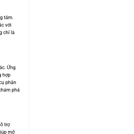
ng tâm.
ác với
 chỉ là
tác. Ứng
g hợp
 cụ phân
à khám phá
ỗ trợ
giúp mở