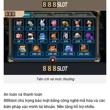
Tiện ích và mức thưởng
An toàn và thanh toán
888slot chú trọng bảo mật bằng công nghệ mã hóa và các
biện pháp xác minh tài khoản. Nền tảng hỗ trợ nhiều