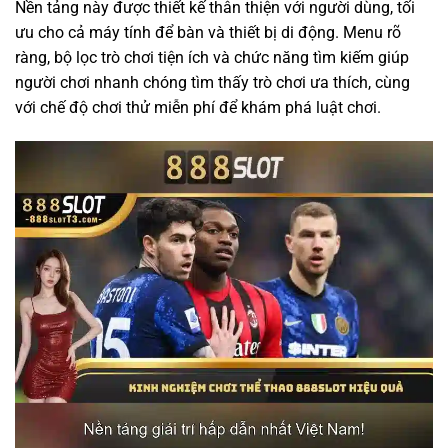
Nền tảng này được thiết kế thân thiện với người dùng, tối
ưu cho cả máy tính để bàn và thiết bị di động. Menu rõ
ràng, bộ lọc trò chơi tiện ích và chức năng tìm kiếm giúp
người chơi nhanh chóng tìm thấy trò chơi ưa thích, cùng
với chế độ chơi thử miễn phí để khám phá luật chơi.