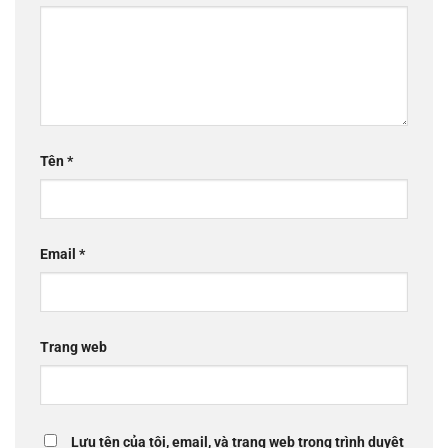
Tên
*
Email
*
Trang web
Lưu tên của tôi, email, và trang web trong trình duyệt