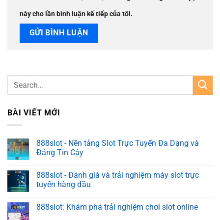
này cho lần bình luận kế tiếp của tôi.
BÀI VIẾT MỚI
888slot - Nền tảng Slot Trực Tuyến Đa Dạng và
Đáng Tin Cậy
888slot - Đánh giá và trải nghiệm máy slot trực
tuyến hàng đầu
888slot: Khám phá trải nghiệm chơi slot online