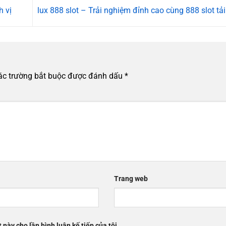
h vị
lux 888 slot – Trải nghiệm đỉnh cao cùng 888 slot tả
ác trường bắt buộc được đánh dấu
*
Trang web
 này cho lần bình luận kế tiếp của tôi.