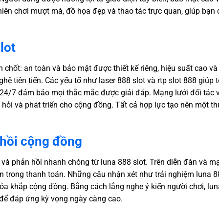
hiên chơi mượt mà, đồ họa đẹp và thao tác trực quan, giúp bạn
lot
en chốt: an toàn và bảo mật được thiết kế riêng, hiệu suất cao và
ệ tiên tiến. Các yếu tố như laser 888 slot và rtp slot 888 giúp 
g 24/7 đảm bảo mọi thắc mắc được giải đáp. Mạng lưới đối tác 
 hỏi và phát triển cho cộng đồng. Tất cả hợp lực tạo nên một t
 hồi cộng đồng
 và phản hồi nhanh chóng từ luna 888 slot. Trên diễn đàn và m
àn trong thanh toán. Những câu nhận xét như trải nghiệm luna 8
tỏa khắp cộng đồng. Bằng cách lắng nghe ý kiến người chơi, lu
ới để đáp ứng kỳ vọng ngày càng cao.