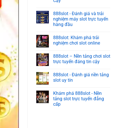
Cậy
888slot - Đánh giá và trải
nghiệm máy slot trực tuyến
hàng đầu
888slot: Khám phá trải
nghiệm chơi slot online
888slot – Nền tảng chơi slot
trực tuyến đáng tin cậy
888slot - Đánh giá nền tảng
slot uy tín
Khám phá 888slot - Nền
tảng slot trực tuyến đẳng
cấp