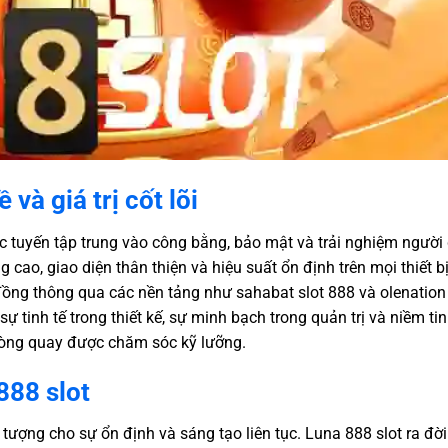
và giá trị cốt lõi
ực tuyến tập trung vào công bằng, bảo mật và trải nghiệm người 
g cao, giao diện thân thiện và hiệu suất ổn định trên mọi thiết b
 đồng thông qua các nền tảng như sahabat slot 888 và olenation 
 tinh tế trong thiết kế, sự minh bạch trong quản trị và niềm tin
 vòng quay được chăm sóc kỹ lưỡng.
888 slot
 tượng cho sự ổn định và sáng tạo liên tục. Luna 888 slot ra đời