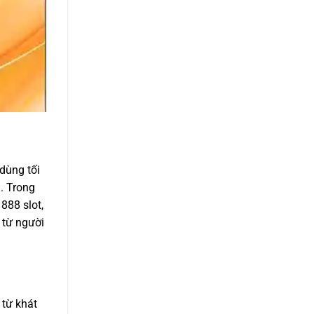
dùng tối
ị. Trong
888 slot,
 từ người
 từ khát