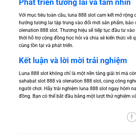
Phát triển tương lai và tầm nhìn
Với mục tiêu toàn cầu, luna 888 slot cam kết mở rộng
hướng tương lai tập trung vào đổi mới sản phẩm, bảo 
olenation 888 slot. Thương hiệu sẽ tiếp tục đầu tư vào
thời hỗ trợ cộng đồng học hỏi và chia sẻ kiến thức về qu
cùng tồn tại và phát triển.
Kết luận và lời mời trải nghiệm
Luna 888 slot không chỉ là một nền tảng giải trí mà cò
sahabat slot 888 và olenation 888 slot, cùng công nghệ 
người chơi. Hãy trải nghiệm luna 888 slot ngay hôm n
đồng. Bạn có thể bắt đầu bằng một lượt thử nghiệm và ti