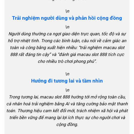
\n
Trải nghiệm người dùng và phản hồi cộng đồng
\n
Người dùng thường ca ngợi giao diện trực quan, tốc độ và sự
hỗ trợ nhiệt tình. Trong các bình luận, câu nói về cảm giác an
toàn và công bằng xuất hiện nhiều: “trải nghiệm macau slot
888 rất đáng tin cậy” và “đánh giá macau slot 888 tích cực
cho nhiều trò chơi phong phú”.
\n
Hướng đi tương lai và tầm nhìn
\n
Trong tương lai, macau slot 888 hướng tới mở rộng toàn cầu,
cá nhân hoá trải nghiệm bằng AI và tăng cường bảo mật thanh
toán. Thương hiệu cam kết đổi mới, trách nhiệm xã hội và phát
triển bền vững để mang lại lợi ích thực sự cho người chơi và
cộng đồng.