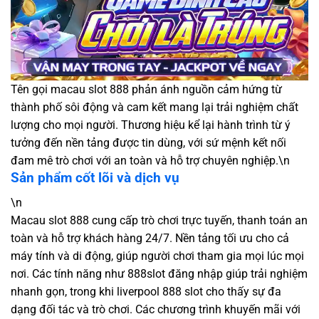
Tên gọi macau slot 888 phản ánh nguồn cảm hứng từ
thành phố sôi động và cam kết mang lại trải nghiệm chất
lượng cho mọi người. Thương hiệu kể lại hành trình từ ý
tưởng đến nền tảng được tin dùng, với sứ mệnh kết nối
đam mê trò chơi với an toàn và hỗ trợ chuyên nghiệp.
\n
Sản phẩm cốt lõi và dịch vụ
\n
Macau slot 888 cung cấp trò chơi trực tuyến, thanh toán an
toàn và hỗ trợ khách hàng 24/7. Nền tảng tối ưu cho cả
máy tính và di động, giúp người chơi tham gia mọi lúc mọi
nơi. Các tính năng như 888slot đăng nhập giúp trải nghiệm
nhanh gọn, trong khi liverpool 888 slot cho thấy sự đa
dạng đối tác và trò chơi. Các chương trình khuyến mãi với