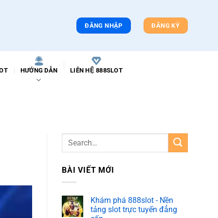
ĐĂNG NHẬP
ĐĂNG KÝ
LOT
HƯỚNG DẪN
LIÊN HỆ 888SLOT
BÀI VIẾT MỚI
Khám phá 888slot - Nền
tảng slot trực tuyến đẳng