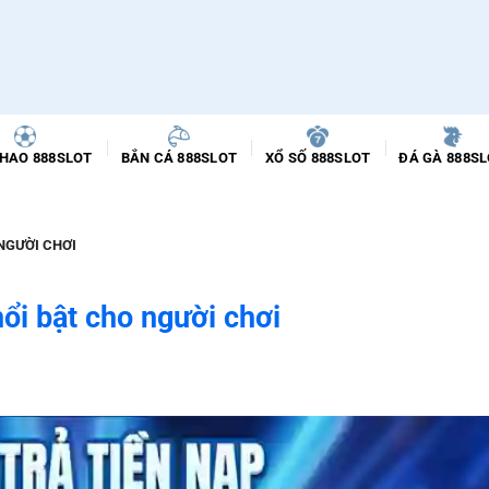
THAO 888SLOT
BẮN CÁ 888SLOT
XỔ SỐ 888SLOT
ĐÁ GÀ 888S
 NGƯỜI CHƠI
nổi bật cho người chơi