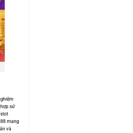
 nghiệm
 hợp sử
slot
 888 mang
bản và