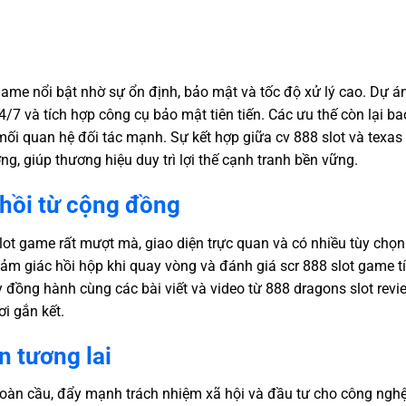
 game nổi bật nhờ sự ổn định, bảo mật và tốc độ xử lý cao. Dự á
4/7 và tích hợp công cụ bảo mật tiên tiến. Các ưu thế còn lại b
ối quan hệ đối tác mạnh. Sự kết hợp giữa cv 888 slot và texas 
ờng, giúp thương hiệu duy trì lợi thế cạnh tranh bền vững.
hồi từ cộng đồng
lot game rất mượt mà, giao diện trực quan và có nhiều tùy chọ
cảm giác hồi hộp khi quay vòng và đánh giá scr 888 slot game t
đồng hành cùng các bài viết và video từ 888 dragons slot revi
i gắn kết.
n tương lai
 toàn cầu, đẩy mạnh trách nhiệm xã hội và đầu tư cho công nghệ