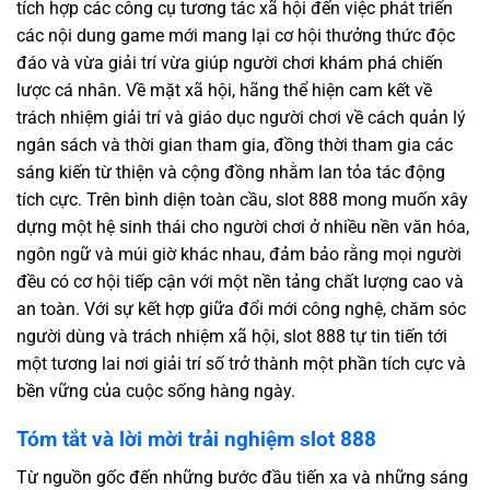
tích hợp các công cụ tương tác xã hội đến việc phát triển
các nội dung game mới mang lại cơ hội thưởng thức độc
đáo và vừa giải trí vừa giúp người chơi khám phá chiến
lược cá nhân. Về mặt xã hội, hãng thể hiện cam kết về
trách nhiệm giải trí và giáo dục người chơi về cách quản lý
ngân sách và thời gian tham gia, đồng thời tham gia các
sáng kiến từ thiện và cộng đồng nhằm lan tỏa tác động
tích cực. Trên bình diện toàn cầu, slot 888 mong muốn xây
dựng một hệ sinh thái cho người chơi ở nhiều nền văn hóa,
ngôn ngữ và múi giờ khác nhau, đảm bảo rằng mọi người
đều có cơ hội tiếp cận với một nền tảng chất lượng cao và
an toàn. Với sự kết hợp giữa đổi mới công nghệ, chăm sóc
người dùng và trách nhiệm xã hội, slot 888 tự tin tiến tới
một tương lai nơi giải trí số trở thành một phần tích cực và
bền vững của cuộc sống hàng ngày.
Tóm tắt và lời mời trải nghiệm slot 888
Từ nguồn gốc đến những bước đầu tiến xa và những sáng