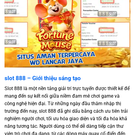
slot 888 – Giới thiệu sáng tạo
Slot 888 là một nền tảng giải trí trực tuyến được thiết kế để
mang đến sự kết nối giữa niềm đam mê chơi game và
công nghệ hiện đại. Từ những ngày đầu thâm nhập thị
trường đến nay, slot 888 đã ghi dấu bằng cách ưu tiên trải
nghiệm người chơi, tối ưu hóa giao diện và tối đa hóa khả
năng tương tác. Người dùng có thể dễ dàng tiếp cận thư
viện trò chơi đa dạng, từ các dòng máy quay cổ điển đến