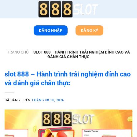
Chuyển
đến
nội
dung
ĐĂNG NHẬP
ĐĂNG KÝ
TRANG CHỦ
|
SLOT 888 – HÀNH TRÌNH TRẢI NGHIỆM ĐỈNH CAO VÀ
ĐÁNH GIÁ CHÂN THỰC
slot 888 – Hành trình trải nghiệm đỉnh cao
và đánh giá chân thực
ĐÃ ĐĂNG TRÊN
THÁNG 08 10, 2026