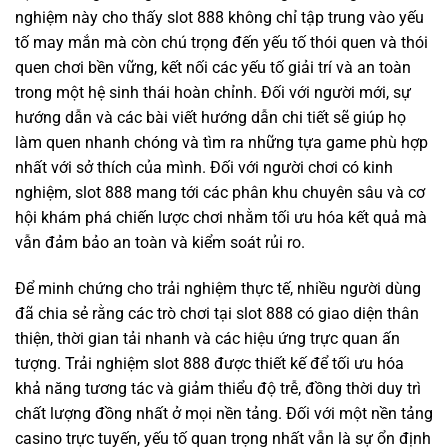
nghiệm này cho thấy slot 888 không chỉ tập trung vào yếu
tố may mắn mà còn chú trọng đến yếu tố thói quen và thói
quen chơi bền vững, kết nối các yếu tố giải trí và an toàn
trong một hệ sinh thái hoàn chỉnh. Đối với người mới, sự
hướng dẫn và các bài viết hướng dẫn chi tiết sẽ giúp họ
làm quen nhanh chóng và tìm ra những tựa game phù hợp
nhất với sở thích của mình. Đối với người chơi có kinh
nghiệm, slot 888 mang tới các phân khu chuyên sâu và cơ
hội khám phá chiến lược chơi nhằm tối ưu hóa kết quả mà
vẫn đảm bảo an toàn và kiểm soát rủi ro.
Để minh chứng cho trải nghiệm thực tế, nhiều người dùng
đã chia sẻ rằng các trò chơi tại slot 888 có giao diện thân
thiện, thời gian tải nhanh và các hiệu ứng trực quan ấn
tượng. Trải nghiệm slot 888 được thiết kế để tối ưu hóa
khả năng tương tác và giảm thiểu độ trễ, đồng thời duy trì
chất lượng đồng nhất ở mọi nền tảng. Đối với một nền tảng
casino trực tuyến, yếu tố quan trọng nhất vẫn là sự ổn định