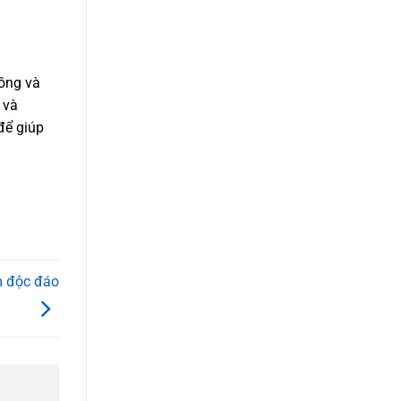
ồng và
 và
để giúp
m độc đáo