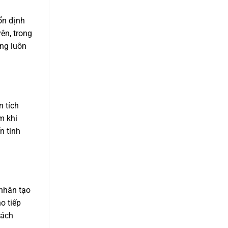
ổn định
ên, trong
àng luôn
n tích
m khi
n tinh
 nhân tạo
o tiếp
rách