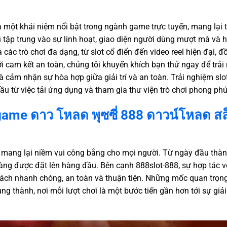
một khái niệm nổi bật trong ngành game trực tuyến, mang lại t
u tập trung vào sự linh hoạt, giao diện người dùng mượt mà và 
c trò chơi đa dạng, từ slot cổ điển đến video reel hiện đại, đ
ới cam kết an toàn, chúng tôi khuyến khích bạn thử ngay để trả
 cảm nhận sự hòa hợp giữa giải trí và an toàn. Trải nghiệm sl
u từ việc tải ứng dụng và tham gia thư viện trò chơi phong phú
game ดาว โหลด พุซซี่ 888 ดาวน์โหลด ส
mang lại niềm vui công bằng cho mọi người. Từ ngày đầu thàn
hàng được đặt lên hàng đầu. Bên cạnh 888slot-888, sự hợp tác v
 cách nhanh chóng, an toàn và thuận tiện. Những mốc quan trọng
g thành, nơi mỗi lượt chơi là một bước tiến gần hơn tới sự giải 