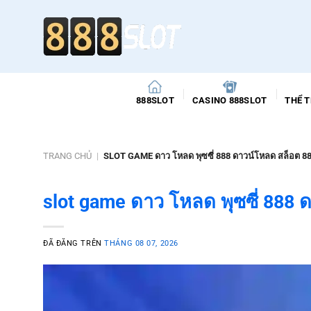
Chuyển
đến
nội
dung
888SLOT
CASINO 888SLOT
THỂ 
TRANG CHỦ
|
SLOT GAME ดาว โหลด พุซซี่ 888 ดาวน์โหลด สล็อต 
slot game ดาว โหลด พุซซี่ 888 
ĐÃ ĐĂNG TRÊN
THÁNG 08 07, 2026