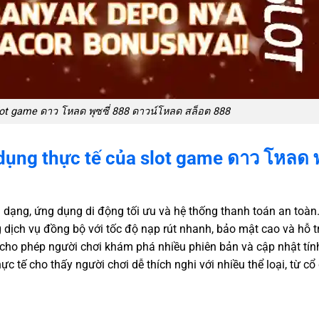
ot game ดาว โหลด พุซซี่ 888 ดาวน์โหลด สล็อต 888
ụng thực tế của slot game ดาว โหลด พุ
dạng, ứng dụng di động tối ưu và hệ thống thanh toán an toàn
 dịch vụ đồng bộ với tốc độ nạp rút nhanh, bảo mật cao và hỗ t
ọi cho phép người chơi khám phá nhiều phiên bản và cập nhật tí
ực tế cho thấy người chơi dễ thích nghi với nhiều thể loại, từ cổ