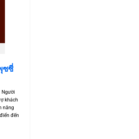
ซซี่
. Người
rợ khách
nh năng
 điển đến