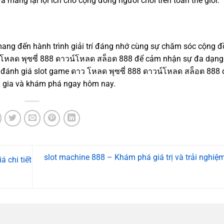
à mang lại lợi ích cho cộng đồng người chơi trên toàn thế giới.
ang đến hành trình giải trí đáng nhớ cùng sự chăm sóc cộng đ
าว โหลด พุซซี่ 888 ดาวน์โหลด สล็อต 888 để cảm nhận sự đa dạng
 đánh giá slot game ดาว โหลด พุซซี่ 888 ดาวน์โหลด สล็อต 888 
m gia và khám phá ngay hôm nay.
slot machine 888 – Khám phá giá trị và trải nghiệ
á chi tiết