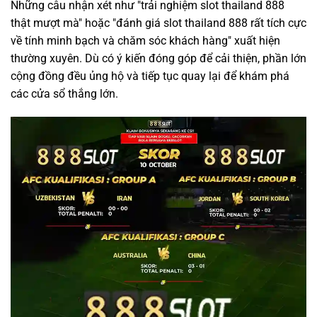
Những câu nhận xét như "trải nghiệm slot thailand 888
thật mượt mà" hoặc "đánh giá slot thailand 888 rất tích cực
về tính minh bạch và chăm sóc khách hàng" xuất hiện
thường xuyên. Dù có ý kiến đóng góp để cải thiện, phần lớn
cộng đồng đều ủng hộ và tiếp tục quay lại để khám phá
các cửa sổ thắng lớn.