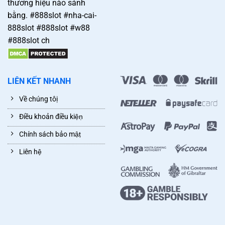
thương hiệu nào sánh
bằng. #888slot #nha-cai-
888slot #888slot #w88
#888slot ch
LIÊN KẾT NHANH
Về chúng tôị
Điều khoản điều kiệṇ
Chính sách bảo mậṭ
Liên hệ̣