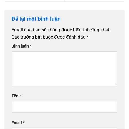
Để lại một bình luận
Email của bạn sẽ không được hiển thị công khai.
Các trường bắt buộc được đánh dấu
*
Bình luận
*
Tên
*
Email
*