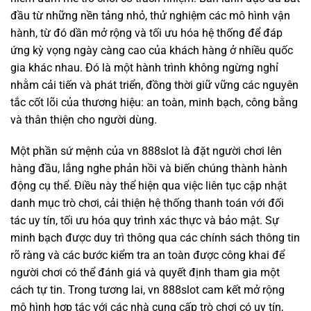
đầu từ những nền tảng nhỏ, thử nghiệm các mô hình vận
hành, từ đó dần mở rộng và tối ưu hóa hệ thống để đáp
ứng kỳ vọng ngày càng cao của khách hàng ở nhiều quốc
gia khác nhau. Đó là một hành trình không ngừng nghỉ
nhằm cải tiến và phát triển, đồng thời giữ vững các nguyên
tắc cốt lõi của thương hiệu: an toàn, minh bạch, công bằng
và thân thiện cho người dùng.
Một phần sứ mệnh của vn 888slot là đặt người chơi lên
hàng đầu, lắng nghe phản hồi và biến chúng thành hành
động cụ thể. Điều này thể hiện qua việc liên tục cập nhật
danh mục trò chơi, cải thiện hệ thống thanh toán với đối
tác uy tín, tối ưu hóa quy trình xác thực và bảo mật. Sự
minh bạch được duy trì thông qua các chính sách thông tin
rõ ràng và các bước kiểm tra an toàn được công khai để
người chơi có thể đánh giá và quyết định tham gia một
cách tự tin. Trong tương lai, vn 888slot cam kết mở rộng
mô hình hợp tác với các nhà cung cấp trò chơi có uy tín,