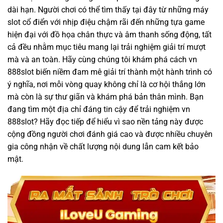
dài hạn. Người chơi có thể tìm thấy tại đây từ những máy
slot cổ điển với nhịp điệu chậm rãi đến những tựa game
hiện đại với đồ họa chân thực và âm thanh sống động, tất
cả đều nhằm mục tiêu mang lại trải nghiệm giải trí mượt
mà và an toàn. Hãy cùng chúng tôi khám phá cách vn
888slot biến niềm đam mê giải trí thành một hành trình có
ý nghĩa, nơi mỗi vòng quay không chỉ là cơ hội thắng lớn
mà còn là sự thư giãn và khám phá bản thân mình. Bạn
đang tìm một địa chỉ đáng tin cậy để trải nghiệm vn
888slot? Hãy đọc tiếp để hiểu vì sao nền tảng này được
cộng đồng người chơi đánh giá cao và được nhiều chuyên
gia công nhận về chất lượng nội dung lẫn cam kết bảo
mật.