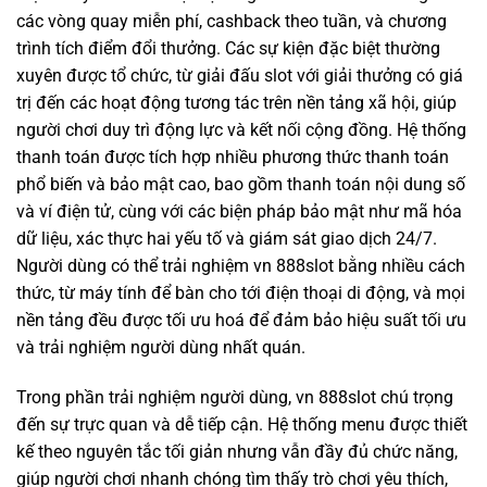
các vòng quay miễn phí, cashback theo tuần, và chương
trình tích điểm đổi thưởng. Các sự kiện đặc biệt thường
xuyên được tổ chức, từ giải đấu slot với giải thưởng có giá
trị đến các hoạt động tương tác trên nền tảng xã hội, giúp
người chơi duy trì động lực và kết nối cộng đồng. Hệ thống
thanh toán được tích hợp nhiều phương thức thanh toán
phổ biến và bảo mật cao, bao gồm thanh toán nội dung số
và ví điện tử, cùng với các biện pháp bảo mật như mã hóa
dữ liệu, xác thực hai yếu tố và giám sát giao dịch 24/7.
Người dùng có thể trải nghiệm vn 888slot bằng nhiều cách
thức, từ máy tính để bàn cho tới điện thoại di động, và mọi
nền tảng đều được tối ưu hoá để đảm bảo hiệu suất tối ưu
và trải nghiệm người dùng nhất quán.
Trong phần trải nghiệm người dùng, vn 888slot chú trọng
đến sự trực quan và dễ tiếp cận. Hệ thống menu được thiết
kế theo nguyên tắc tối giản nhưng vẫn đầy đủ chức năng,
giúp người chơi nhanh chóng tìm thấy trò chơi yêu thích,