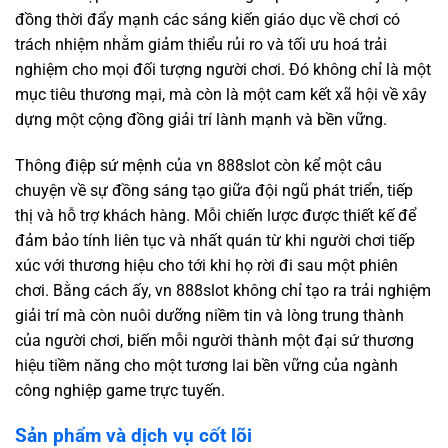
đồng thời đẩy mạnh các sáng kiến giáo dục về chơi có
trách nhiệm nhằm giảm thiểu rủi ro và tối ưu hoá trải
nghiệm cho mọi đối tượng người chơi. Đó không chỉ là một
mục tiêu thương mại, mà còn là một cam kết xã hội về xây
dựng một cộng đồng giải trí lành mạnh và bền vững.
Thông điệp sứ mệnh của vn 888slot còn kể một câu
chuyện về sự đồng sáng tạo giữa đội ngũ phát triển, tiếp
thị và hỗ trợ khách hàng. Mỗi chiến lược được thiết kế để
đảm bảo tính liên tục và nhất quán từ khi người chơi tiếp
xúc với thương hiệu cho tới khi họ rời đi sau một phiên
chơi. Bằng cách ấy, vn 888slot không chỉ tạo ra trải nghiệm
giải trí mà còn nuôi dưỡng niềm tin và lòng trung thành
của người chơi, biến mỗi người thành một đại sứ thương
hiệu tiềm năng cho một tương lai bền vững của ngành
công nghiệp game trực tuyến.
Sản phẩm và dịch vụ cốt lõi