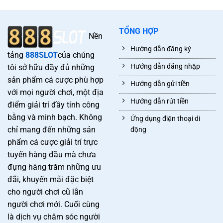
TỔNG HỢP
Nền
Hướng dẫn đăng ký
tảng
888SLOT
của chúng
Hướng dẫn đăng nhập
tôi sở hữu đầy đủ những
sản phẩm cá cược phù hợp
Hướng dẫn gửi tiền
với mọi người chơi, một địa
Hướng dẫn rút tiền
điểm giải trí đầy tính công
bằng và minh bạch. Không
Ứng dụng điện thoại di
chỉ mang đến những sản
động
phẩm cá cược giải trí trực
tuyến hàng đầu mà chưa
đựng hàng trăm những ưu
đãi, khuyến mãi đặc biệt
cho người chơi cũ lẫn
người chơi mới. Cuối cùng
là dịch vụ chăm sóc người