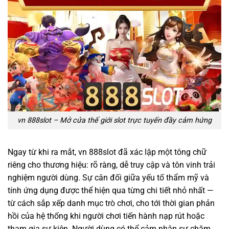
vn 888slot – Mở cửa thế giới slot trực tuyến đầy cảm hứng
Ngay từ khi ra mắt, vn 888slot đã xác lập một tông chữ
riêng cho thương hiệu: rõ ràng, dễ truy cập và tôn vinh trải
nghiệm người dùng. Sự cân đối giữa yếu tố thẩm mỹ và
tính ứng dụng được thể hiện qua từng chi tiết nhỏ nhất —
từ cách sắp xếp danh mục trò chơi, cho tới thời gian phản
hồi của hệ thống khi người chơi tiến hành nạp rút hoặc
tham gia sự kiện. Người dùng có thể cảm nhận sự chăm