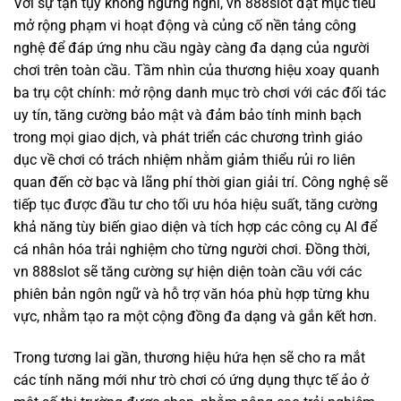
Với sự tận tụy không ngừng nghỉ, vn 888slot đặt mục tiêu
mở rộng phạm vi hoạt động và củng cố nền tảng công
nghệ để đáp ứng nhu cầu ngày càng đa dạng của người
chơi trên toàn cầu. Tầm nhìn của thương hiệu xoay quanh
ba trụ cột chính: mở rộng danh mục trò chơi với các đối tác
uy tín, tăng cường bảo mật và đảm bảo tính minh bạch
trong mọi giao dịch, và phát triển các chương trình giáo
dục về chơi có trách nhiệm nhằm giảm thiểu rủi ro liên
quan đến cờ bạc và lãng phí thời gian giải trí. Công nghệ sẽ
tiếp tục được đầu tư cho tối ưu hóa hiệu suất, tăng cường
khả năng tùy biến giao diện và tích hợp các công cụ AI để
cá nhân hóa trải nghiệm cho từng người chơi. Đồng thời,
vn 888slot sẽ tăng cường sự hiện diện toàn cầu với các
phiên bản ngôn ngữ và hỗ trợ văn hóa phù hợp từng khu
vực, nhằm tạo ra một cộng đồng đa dạng và gắn kết hơn.
Trong tương lai gần, thương hiệu hứa hẹn sẽ cho ra mắt
các tính năng mới như trò chơi có ứng dụng thực tế ảo ở