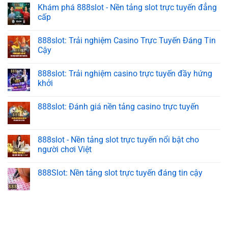
Khám phá 888slot - Nền tảng slot trực tuyến đẳng
cấp
888slot: Trải nghiệm Casino Trực Tuyến Đáng Tin
Cậy
888slot: Trải nghiệm casino trực tuyến đầy hứng
khởi
888slot: Đánh giá nền tảng casino trực tuyến
888slot - Nền tảng slot trực tuyến nổi bật cho
người chơi Việt
888Slot: Nền tảng slot trực tuyến đáng tin cậy