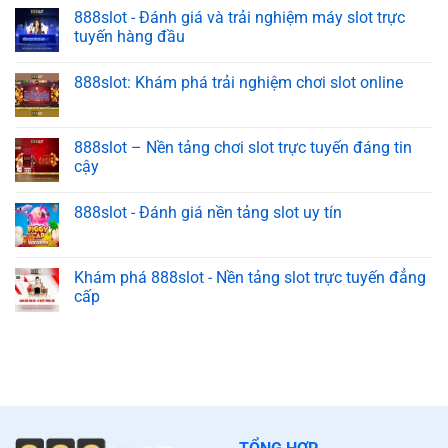
888slot - Đánh giá và trải nghiệm máy slot trực
tuyến hàng đầu
888slot: Khám phá trải nghiệm chơi slot online
888slot – Nền tảng chơi slot trực tuyến đáng tin
cậy
888slot - Đánh giá nền tảng slot uy tín
Khám phá 888slot - Nền tảng slot trực tuyến đẳng
cấp