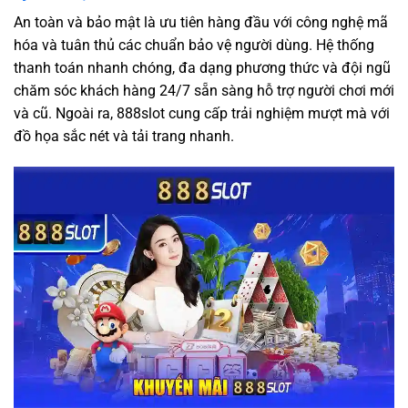
An toàn và bảo mật là ưu tiên hàng đầu với công nghệ mã
hóa và tuân thủ các chuẩn bảo vệ người dùng. Hệ thống
thanh toán nhanh chóng, đa dạng phương thức và đội ngũ
chăm sóc khách hàng 24/7 sẵn sàng hỗ trợ người chơi mới
và cũ. Ngoài ra, 888slot cung cấp trải nghiệm mượt mà với
đồ họa sắc nét và tải trang nhanh.