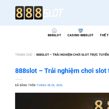
Chuyển
đến
nội
dung
888SLOT
CASINO 888SLOT
THỂ 
TRANG CHỦ
|
888SLOT – TRẢI NGHIỆM CHƠI SLOT TRỰC TUYẾN
888slot – Trải nghiệm chơi slot 
ĐÃ ĐĂNG TRÊN
THÁNG 08 06, 2026