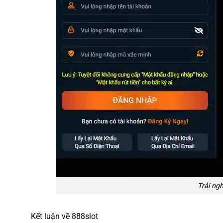
Trải ng
Kết luận về 888slot