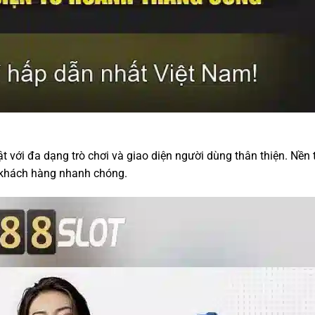
bật với đa dạng trò chơi và giao diện người dùng thân thiện. Nền
ợ khách hàng nhanh chóng.