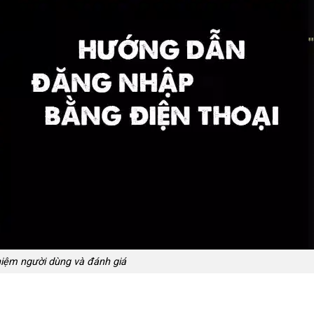
hiệm người dùng và đánh giá