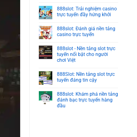
888slot: Trải nghiệm casino
trực tuyến đầy hứng khởi
888slot: Đánh giá nền tảng
casino trực tuyến
888slot - Nền tảng slot trực
tuyến nổi bật cho người
chơi Việt
888Slot: Nền tảng slot trực
tuyến đáng tin cậy
888slot: Khám phá nền tảng
đánh bạc trực tuyến hàng
đầu