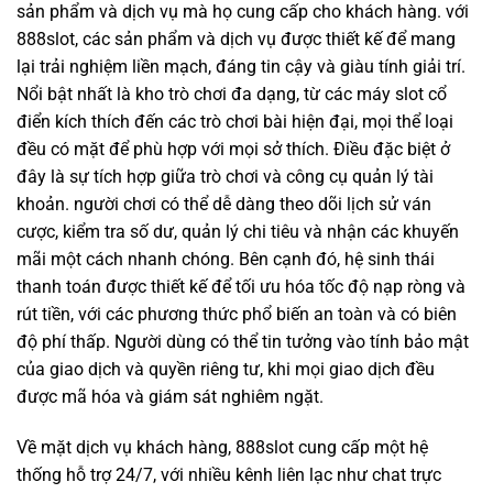
sản phẩm và dịch vụ mà họ cung cấp cho khách hàng. với
888slot, các sản phẩm và dịch vụ được thiết kế để mang
lại trải nghiệm liền mạch, đáng tin cậy và giàu tính giải trí.
Nổi bật nhất là kho trò chơi đa dạng, từ các máy slot cổ
điển kích thích đến các trò chơi bài hiện đại, mọi thể loại
đều có mặt để phù hợp với mọi sở thích. Điều đặc biệt ở
đây là sự tích hợp giữa trò chơi và công cụ quản lý tài
khoản. người chơi có thể dễ dàng theo dõi lịch sử ván
cược, kiểm tra số dư, quản lý chi tiêu và nhận các khuyến
mãi một cách nhanh chóng. Bên cạnh đó, hệ sinh thái
thanh toán được thiết kế để tối ưu hóa tốc độ nạp ròng và
rút tiền, với các phương thức phổ biến an toàn và có biên
độ phí thấp. Người dùng có thể tin tưởng vào tính bảo mật
của giao dịch và quyền riêng tư, khi mọi giao dịch đều
được mã hóa và giám sát nghiêm ngặt.
Về mặt dịch vụ khách hàng, 888slot cung cấp một hệ
thống hỗ trợ 24/7, với nhiều kênh liên lạc như chat trực