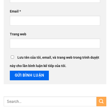
Email
*
Trang web
Lưu tên của tôi, email, và trang web trong trình duyệt
này cho lần bình luận kế tiếp của tôi.