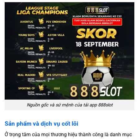
Nguồn gốc và sứ mệnh của tải app 888slot
Sản phẩm và dịch vụ cốt lõi
Ở trọng tâm của mọi thương hiệu thành công là danh mục