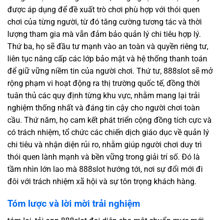
được áp dụng để đề xuất trò chơi phù hợp với thói quen
chơi của từng người, từ đó tăng cường tương tác và thời
lượng tham gia mà vẫn đảm bảo quản lý chi tiêu hợp lý.
Thứ ba, họ sẽ đầu tư mạnh vào an toàn và quyền riêng tư,
liên tục nâng cấp các lớp bảo mật và hệ thống thanh toán
để giữ vững niềm tin của người chơi. Thứ tư, 888slot sẽ mở
rộng phạm vi hoạt động ra thị trường quốc tế, đồng thời
tuân thủ các quy định từng khu vực, nhằm mang lại trải
nghiệm thống nhất và đáng tin cậy cho người chơi toàn
cầu. Thứ năm, họ cam kết phát triển cộng đồng tích cực và
có trách nhiệm, tổ chức các chiến dịch giáo dục về quản lý
chi tiêu và nhận diện rủi ro, nhằm giúp người chơi duy trì
thói quen lành mạnh và bền vững trong giải trí số. Đó là
tầm nhìn lớn lao mà 888slot hướng tới, nơi sự đổi mới đi
đôi với trách nhiệm xã hội và sự tôn trọng khách hàng.
Tóm lược và lời mời trải nghiệm