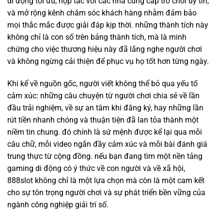
di động tối ưu, hợp tác với các nhà cung cấp trò chơi uy tín,
và mở rộng kênh chăm sóc khách hàng nhằm đảm bảo
mọi thắc mắc được giải đáp kịp thời. những thành tích này
không chỉ là con số trên bảng thành tích, mà là minh
chứng cho việc thương hiệu này đã lắng nghe người chơi
và không ngừng cải thiện để phục vụ họ tốt hơn từng ngày.
Khi kể về nguồn gốc, người viết không thể bỏ qua yếu tố
cảm xúc: những câu chuyện từ người chơi chia sẻ về lần
đầu trải nghiệm, về sự an tâm khi đăng ký, hay những lần
rút tiền nhanh chóng và thuận tiện đã lan tỏa thành một
niềm tin chung. đó chính là sứ mệnh được kể lại qua mỗi
câu chữ, mỗi video ngắn đầy cảm xúc và mỗi bài đánh giá
trung thực từ cộng đồng. nếu bạn đang tìm một nền tảng
gaming di động có ý thức về con người và về xã hội,
888slot không chỉ là một lựa chọn mà còn là một cam kết
cho sự tôn trọng người chơi và sự phát triển bền vững của
ngành công nghiệp giải trí số.