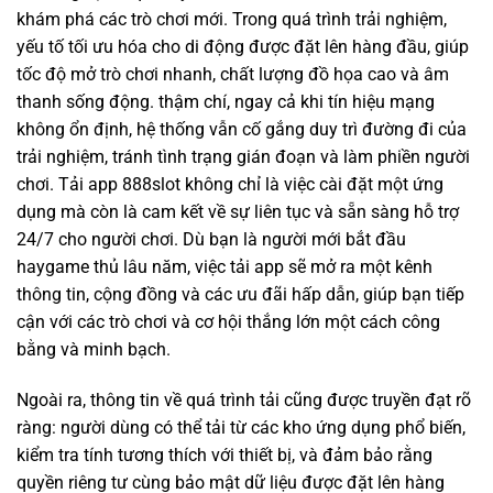
khám phá các trò chơi mới. Trong quá trình trải nghiệm,
yếu tố tối ưu hóa cho di động được đặt lên hàng đầu, giúp
tốc độ mở trò chơi nhanh, chất lượng đồ họa cao và âm
thanh sống động. thậm chí, ngay cả khi tín hiệu mạng
không ổn định, hệ thống vẫn cố gắng duy trì đường đi của
trải nghiệm, tránh tình trạng gián đoạn và làm phiền người
chơi. Tải app 888slot không chỉ là việc cài đặt một ứng
dụng mà còn là cam kết về sự liên tục và sẵn sàng hỗ trợ
24/7 cho người chơi. Dù bạn là người mới bắt đầu
haygame thủ lâu năm, việc tải app sẽ mở ra một kênh
thông tin, cộng đồng và các ưu đãi hấp dẫn, giúp bạn tiếp
cận với các trò chơi và cơ hội thắng lớn một cách công
bằng và minh bạch.
Ngoài ra, thông tin về quá trình tải cũng được truyền đạt rõ
ràng: người dùng có thể tải từ các kho ứng dụng phổ biến,
kiểm tra tính tương thích với thiết bị, và đảm bảo rằng
quyền riêng tư cùng bảo mật dữ liệu được đặt lên hàng