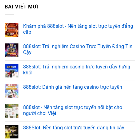
BÀI VIẾT MỚI
Khám phá 888slot - Nền tảng slot trực tuyến đẳng
cấp
888slot: Trải nghiệm Casino Trực Tuyến Đáng Tin
Cậy
888slot: Trải nghiệm casino trực tuyến đầy hứng
khởi
888slot: Đánh giá nền tảng casino trực tuyến
888slot - Nền tảng slot trực tuyến nổi bật cho
người chơi Việt
888Slot: Nền tảng slot trực tuyến đáng tin cậy