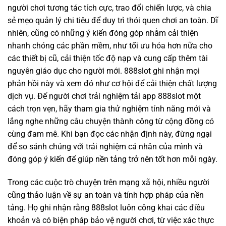
người chơi tương tác tích cực, trao đổi chiến lược, và chia
sẻ mẹo quản lý chi tiêu để duy trì thói quen chơi an toàn. Dĩ
nhiên, cũng có những ý kiến đóng góp nhằm cải thiện
nhanh chóng các phần mềm, như tối ưu hóa hơn nữa cho
các thiết bị cũ, cải thiện tốc độ nạp và cung cấp thêm tài
nguyên giáo dục cho người mới. 888slot ghi nhận mọi
phản hồi này và xem đó như cơ hội để cải thiện chất lượng
dịch vụ. Để người chơi trải nghiệm tải app 888slot một
cách trọn vẹn, hãy tham gia thử nghiệm tính năng mới và
lắng nghe những câu chuyện thành công từ cộng đồng có
cùng đam mê. Khi bạn đọc các nhận định này, đừng ngại
để so sánh chúng với trải nghiệm cá nhân của mình và
đóng góp ý kiến để giúp nền tảng trở nên tốt hơn mỗi ngày.
Trong các cuộc trò chuyện trên mạng xã hội, nhiều người
cũng thảo luận về sự an toàn và tính hợp pháp của nền
tảng. Họ ghi nhận rằng 888slot luôn công khai các điều
khoản và có biện pháp bảo vệ người chơi, từ việc xác thực