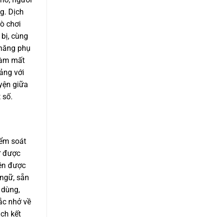
ng. Dịch
ò chơi
bị, cùng
 năng phụ
 làm mất
bảng với
yện giữa
 số.
iểm soát
ư được
iền được
 ngữ, sẵn
 dùng,
ắc nhở về
ch kết