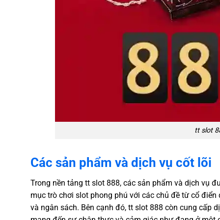
tt slot
Các sản phẩm và dịch vụ cốt lõi
Trong nền tảng tt slot 888, các sản phẩm và dịch vụ đ
mục trò chơi slot phong phú với các chủ đề từ cổ điển 
và ngân sách. Bên cạnh đó, tt slot 888 còn cung cấp dịc
mang đến sự chân thực và cảm giác như đang ở một casi