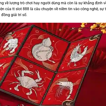
ởng về lượng trò chơi hay người dùng mà còn là sự khẳng định v
n của tt slot 888 là câu chuyện về niềm tin vào công nghệ, sự 
ồng giải trí số.