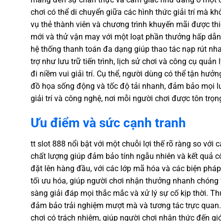
chơi có thể di chuyển giữa các hình thức giải trí mà kh
vụ thẻ thành viên và chương trình khuyến mãi được thi
mới và thử vận may với một loạt phần thưởng hấp dẫn.
hệ thống thanh toán đa dạng giúp thao tác nạp rút nha
trợ như lưu trữ tiến trình, lịch sử chơi và công cụ quả
đi niềm vui giải trí. Cụ thể, người dùng có thể tận hưở
đồ họa sống động và tốc độ tải nhanh, đảm bảo mọi lư
giải trí và công nghệ, nơi mỗi người chơi được tôn tr
Ưu điểm và sức cạnh tranh
tt slot 888 nổi bật với một chuỗi lợi thế rõ ràng so vớ
chất lượng giúp đảm bảo tính ngẫu nhiên và kết quả c
đặt lên hàng đầu, với các lớp mã hóa và các biện pháp
tối ưu hóa, giúp người chơi nhận thưởng nhanh chóng 
sàng giải đáp mọi thắc mắc và xử lý sự cố kịp thời. T
đảm bảo trải nghiệm mượt mà và tương tác trực quan. 
chơi có trách nhiệm, giúp người chơi nhận thức đến gi