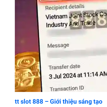
tt slot 888 – Giới thiệu sáng tạo