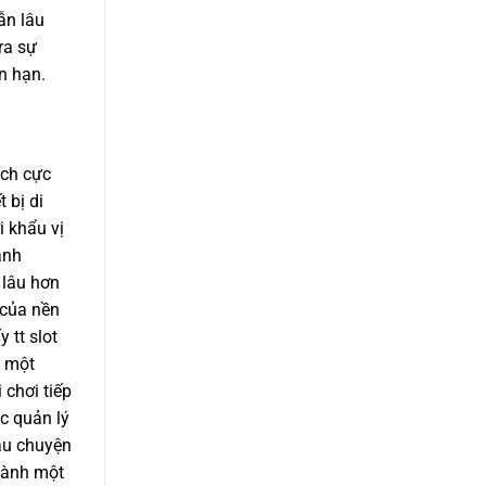
ẫn lâu
ra sự
n hạn.
ích cực
 bị di
i khẩu vị
anh
 lâu hơn
 của nền
 tt slot
p một
 chơi tiếp
c quản lý
câu chuyện
thành một