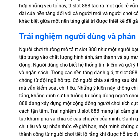
hợp những yếu tố này, tt slot 888 tạo ra một gốc rễ vữ
dài của nền tảng đối với cả người mới và người chơi có
khác biệt giữa một nền tảng giải trí được thiết kế để 
Trải nghiệm người dùng và phản
Người chơi thường mô tả tt slot 888 như một người bạn 
tập trung vào chất lượng hình ảnh, âm thanh và sự mượt 
động. Người dùng cho biết hệ thống tìm kiếm và gợi ý t
và ngân sách. Trong các nền tảng đánh giá, tt slot 88
chóng từ đội ngũ hỗ trợ. Có người chia sẻ rằng sau kh
mà vẫn kiểm soát chi tiêu. Những ý kiến này không chỉ
tảng, khẳng định sự tin tưởng từ cộng đồng người chơi.
888 đang xây dựng một cộng đồng người chơi tích cực
cách tận tâm. Trải nghiệm tt slot 888 mang lại cảm giá
tục khám phá và chia sẻ câu chuyện của mình. Đánh giá
chi tiêu và sự nhận thức về giới hạn, một minh chứng
thành công từ người chơi tiết lộ rằng khi được hỗ trợ đú