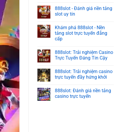
888slot - Đánh giá nền tảng
slot uy tín
Khám phá 888slot - Nền
tảng slot trực tuyến đẳng
cấp
888slot: Trải nghiệm Casino
Trực Tuyến Đáng Tin Cậy
888slot: Trải nghiệm casino
trực tuyến đầy hứng khởi
888slot: Đánh giá nền tảng
casino trực tuyến