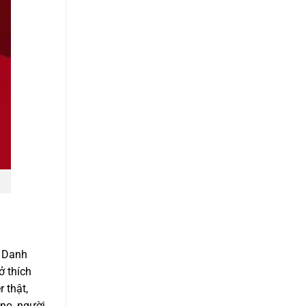
. Danh
ở thích
 thật,
ino, người